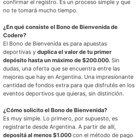
confirmar el registro. Es un proceso simple y que
no te tomará mucho tiempo.
¿En qué consiste el Bono de Bienvenida de
Codere?
El Bono de Bienvenida es para apuestas
deportivas y
duplica el valor de tu primer
depósito hasta un máximo de $200.000.
Sin
dudas, una oferta que se encuentra entre las
mejores que hay en Argentina. Una impresionante
cantidad de fondos extra para que disfrutés en los
eventos deportivos que quieras, sin distinción.
¿Cómo solicito el Bono de Bienvenida?
Es muy simple. Lo primero, por supuesto, es
registrarte desde Argentina. A partir de allí,
depositá al menos $1.000
con el método de pago