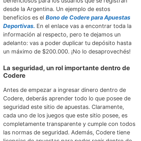
beneficiosos para los usuarios que se registran
desde la Argentina. Un ejemplo de estos
beneficios es el
Bono de Codere para Apuestas
Deportivas.
En el enlace vas a encontrar toda la
información al respecto, pero te dejamos un
adelanto: vas a poder duplicar tu depósito hasta
un máximo de $200.000. ¡No lo desaprovechés!
La seguridad, un rol importante dentro de
Codere
Antes de empezar a ingresar dinero dentro de
Codere, deberás aprender todo lo que posee de
seguridad este sitio de apuestas. Claramente,
cada uno de los juegos que este sitio posee, es
completamente transparente y cumple con todos
las normas de seguridad. Además, Codere tiene
licencias de apuestas para poder regir dentro de