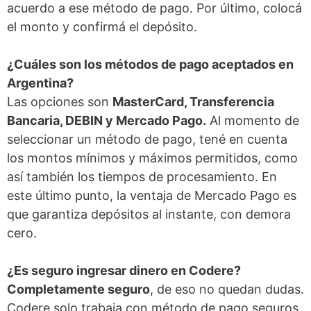
acuerdo a ese método de pago. Por último, colocá
el monto y confirmá el depósito.
¿Cuáles son los métodos de pago aceptados en
Argentina?
Las opciones son
MasterCard, Transferencia
Bancaria, DEBIN y Mercado Pago.
Al momento de
seleccionar un método de pago, tené en cuenta
los montos mínimos y máximos permitidos, como
así también los tiempos de procesamiento. En
este último punto, la ventaja de Mercado Pago es
que garantiza depósitos al instante, con demora
cero.
¿Es seguro ingresar dinero en Codere?
Completamente seguro
, de eso no quedan dudas.
Codere solo trabaja con método de pago seguros