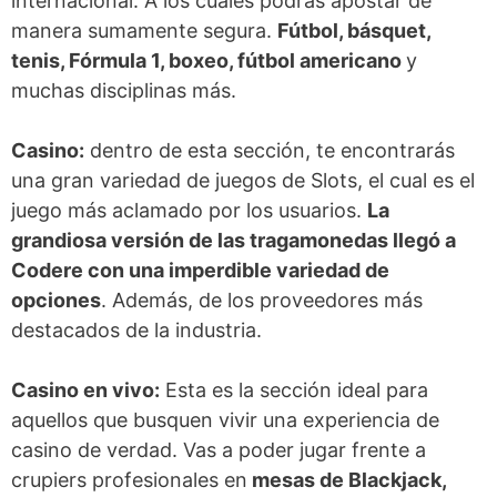
internacional. A los cuales podrás apostar de
manera sumamente segura.
Fútbol, básquet,
tenis, Fórmula 1, boxeo, fútbol americano
y
muchas disciplinas más.
Casino:
dentro de esta sección, te encontrarás
una gran variedad de juegos de Slots, el cual es el
juego más aclamado por los usuarios.
La
grandiosa versión de las tragamonedas llegó a
Codere con una imperdible variedad de
opciones
. Además, de los proveedores más
destacados de la industria.
Casino en vivo:
Esta es la sección ideal para
aquellos que busquen vivir una experiencia de
casino de verdad. Vas a poder jugar frente a
crupiers profesionales en
mesas de Blackjack,