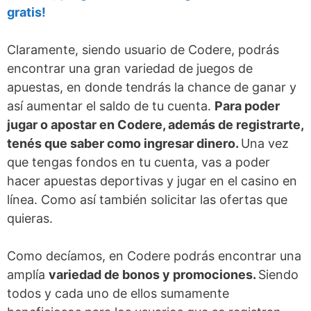
gratis!
Claramente, siendo usuario de Codere, podrás
encontrar una gran variedad de juegos de
apuestas, en donde tendrás la chance de ganar y
así aumentar el saldo de tu cuenta.
Para poder
jugar o apostar en Codere, además de registrarte,
tenés que saber como ingresar dinero.
Una vez
que tengas fondos en tu cuenta, vas a poder
hacer apuestas deportivas y jugar en el casino en
línea. Como así también solicitar las ofertas que
quieras.
Como decíamos, en Codere podrás encontrar una
amplía
variedad de bonos y promociones.
Siendo
todos y cada uno de ellos sumamente