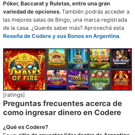
Póker, Baccarat y Ruletas, entre una gran
variedad de opciones.
También podrás acceder a
las mejores salas de Bingo, una marca registrada
de la casa. ¿Querés saber más? Aprovechá esta
Reseña de Codere y sus Bonos en Argentina.
[ratings]
Preguntas frecuentes acerca de
como ingresar dinero en Codere
¿Qué es Codere?