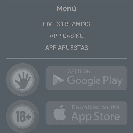
Menú
LIVE STREAMING
APP CASINO
APP APUESTAS