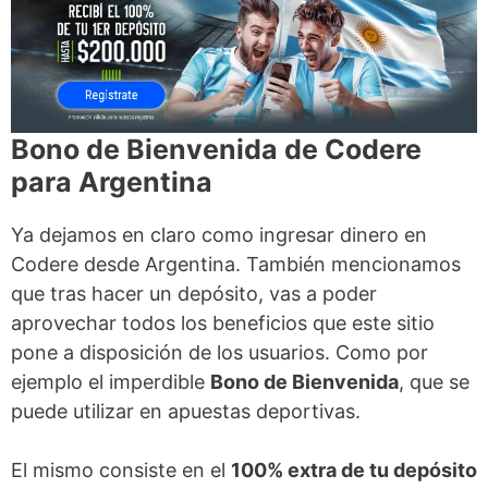
Bono de Bienvenida de Codere
para Argentina
Ya dejamos en claro como ingresar dinero en
Codere desde Argentina. También mencionamos
que tras hacer un depósito, vas a poder
aprovechar todos los beneficios que este sitio
pone a disposición de los usuarios. Como por
ejemplo el imperdible
Bono de Bienvenida
, que se
puede utilizar en apuestas deportivas.
El mismo consiste en el
100% extra de tu depósito