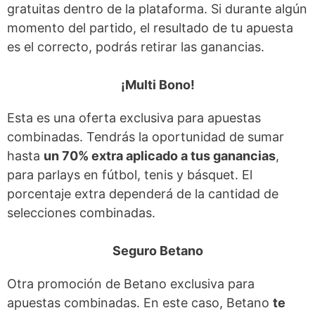
gratuitas dentro de la plataforma. Si durante algún
momento del partido, el resultado de tu apuesta
es el correcto, podrás retirar las ganancias.
¡Multi Bono!
Esta es una oferta exclusiva para apuestas
combinadas. Tendrás la oportunidad de sumar
hasta
un 70% extra aplicado a tus ganancias
,
para parlays en fútbol, tenis y básquet. El
porcentaje extra dependerá de la cantidad de
selecciones combinadas.
Seguro Betano
Otra promoción de Betano exclusiva para
apuestas combinadas. En este caso, Betano
te