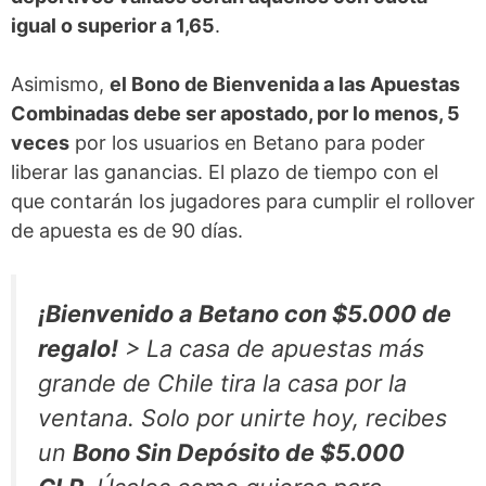
igual o superior a 1,65
.
Asimismo,
el Bono de Bienvenida a las Apuestas
Combinadas debe ser apostado, por lo menos, 5
veces
por los usuarios en Betano para poder
liberar las ganancias. El plazo de tiempo con el
que contarán los jugadores para cumplir el rollover
de apuesta es de 90 días.
¡Bienvenido a Betano con $5.000 de
regalo!
> La casa de apuestas más
grande de Chile tira la casa por la
ventana. Solo por unirte hoy, recibes
un
Bono Sin Depósito de $5.000