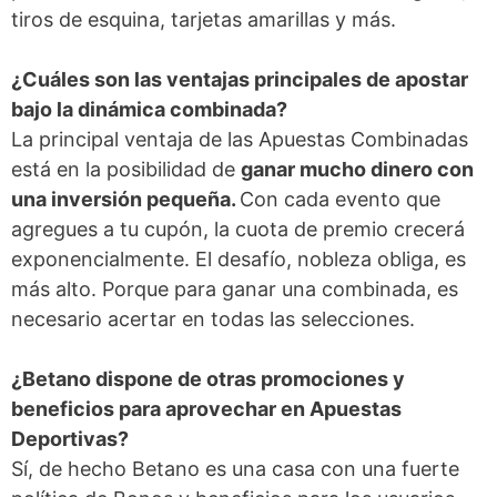
tiros de esquina, tarjetas amarillas y más.
¿Cuáles son las ventajas principales de apostar
bajo la dinámica combinada?
La principal ventaja de las Apuestas Combinadas
está en la posibilidad de
ganar mucho dinero con
una inversión pequeña.
Con cada evento que
agregues a tu cupón, la cuota de premio crecerá
exponencialmente. El desafío, nobleza obliga, es
más alto. Porque para ganar una combinada, es
necesario acertar en todas las selecciones.
¿Betano dispone de otras promociones y
beneficios para aprovechar en Apuestas
Deportivas?
Sí, de hecho Betano es una casa con una fuerte