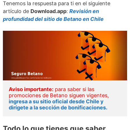
Tenemos la respuesta para ti en el siguiente
artículo de
Download.app
:
Revisión en
profundidad del sitio de Betano en Chile
Aviso importante:
 para saber si las 
promociones de Betano siguen vigentes, 
ingresa a su sitio oficial desde Chile y 
dirígete a la sección de bonificaciones.
Todo lo que tienes que saber