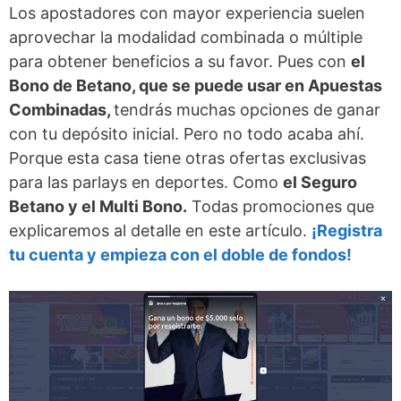
Los apostadores con mayor experiencia suelen
aprovechar la modalidad combinada o múltiple
para obtener beneficios a su favor. Pues con
el
Bono de Betano, que se puede usar en Apuestas
Combinadas,
tendrás muchas opciones de ganar
con tu depósito inicial. Pero no todo acaba ahí.
Porque esta casa tiene otras ofertas exclusivas
para las parlays en deportes. Como
el Seguro
Betano y el Multi Bono.
Todas promociones que
explicaremos al detalle en este artículo.
¡Registra
tu cuenta y empieza con el doble de fondos!