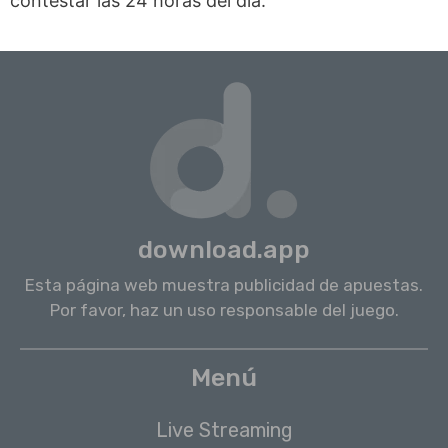
contestar las 24 horas del día.
download.app
Esta página web muestra publicidad de apuestas.
Por favor, haz un uso responsable del juego.
Menú
Live Streaming