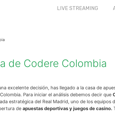
LIVE STREAMING
bia
ca de Codere Colombia
 una excelente decisión, has llegado a la casa de apu
Colombia. Para iniciar el análisis debemos decir que
iada estratégica del Real Madrid, uno de los equipos 
obertura de
apuestas deportivas y juegos de casino.
T