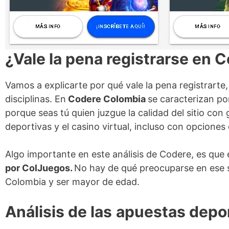
¿Vale la pena registrarse en 
Vamos a explicarte por qué vale la pena registrarte
disciplinas. En
Codere Colombia
se caracterizan po
porque seas tú quien juzgue la calidad del sitio co
deportivas y el casino virtual, incluso con opciones
Algo importante en este análisis de Codere, es que
por ColJuegos.
No hay de qué preocuparse en ese se
Colombia y ser mayor de edad.
Análisis de las
apuestas depo