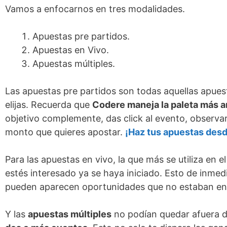
Vamos a enfocarnos en tres modalidades.
Apuestas pre partidos.
Apuestas en Vivo.
Apuestas múltiples.
Las apuestas pre partidos son todas aquellas apuest
elijas. Recuerda que
Codere maneja la paleta más am
objetivo complemente, das click al evento, observar
monto que quieres apostar.
¡Haz tus apuestas des
Para las apuestas en vivo, la que más se utiliza en 
estés interesado ya se haya iniciado. Esto de inme
pueden aparecen oportunidades que no estaban en 
Y las
apuestas múltiples
no podían quedar afuera de