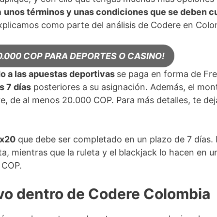
a
unos términos y unas condiciones que se deben c
o explicamos como parte del análisis de Codere en Colo
0.000 COP PARA DEPORTES O CASINO!
o a las apuestas deportivas
se paga en forma de Free
s 7 días
posteriores a su asignación. Además, el monto
e, de al menos 20.000 COP. Para más detalles, te dej
 x20
que debe ser completado en un plazo de 7 días.
, mientras que la ruleta y el blackjack lo hacen en u
0 COP.
vo dentro de Codere Colombia