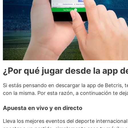
¿Por qué jugar desde la app d
Si estás pensando en descargar la app de Betcris, t
con la misma. Por esta razón, a continuación te de
Apuesta en vivo y en directo
Lleva los mejores eventos del deporte internacional