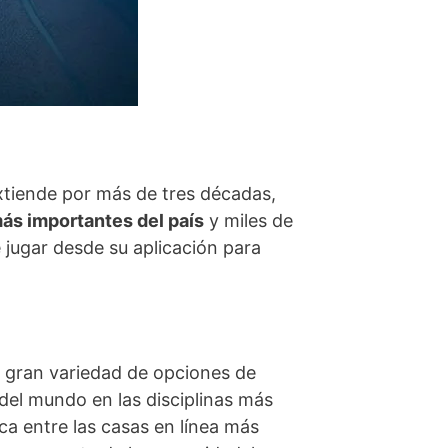
extiende por más de tres décadas,
ás importantes del país
y miles de
 jugar desde su aplicación para
na gran variedad de opciones de
del mundo en las disciplinas más
ca entre las casas en línea más