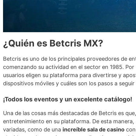
¿Quién es Betcris MX?
Betcris es uno de los principales proveedores de en
comenzando su actividad en el sector en 1985. Por
usuarios eligen su plataforma para divertirse y apo
dispositivos móviles y cuáles son los pasos a seguir
¡Todos los eventos y un excelente catálogo!
Una de las cosas más destacadas de Betcris es que, 
entretenimiento en su plataforma. De esta manera, 
variadas, como de una
increíble sala de casino
con 