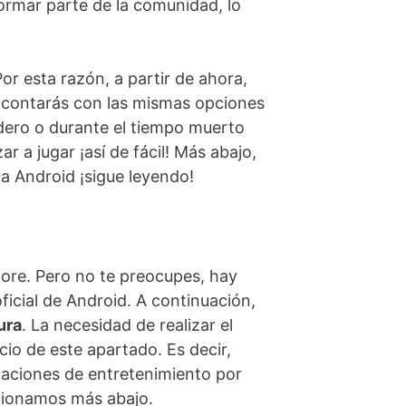
formar parte de la comunidad, lo
Por esta razón, a partir de ahora,
n contarás con las mismas opciones
adero o durante el tiempo muerto
 a jugar ¡así de fácil! Más abajo,
ra Android ¡sigue leyendo!
tore. Pero no te preocupes, hay
ficial de Android. A continuación,
ura
. La necesidad de realizar el
cio de este apartado. Es decir,
icaciones de entretenimiento por
ncionamos más abajo.