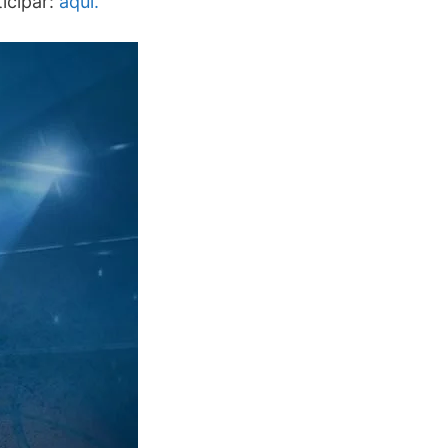
icipar:
aquí.