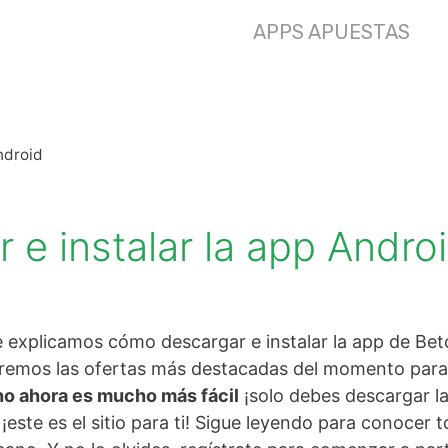
APPS APUESTAS
ndroid
 e instalar la app Andro
te explicamos cómo descargar e instalar la app de Bet
remos las ofertas más destacadas del momento para b
no ahora es mucho más fácil
¡solo debes descargar la
este es el sitio para ti! Sigue leyendo para conocer 