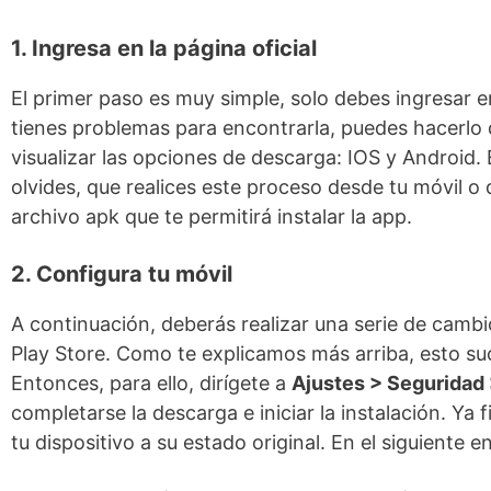
1. Ingresa en la página oficial
El primer paso es muy simple, solo debes ingresar en 
tienes problemas para encontrarla, puedes hacerl
visualizar las opciones de descarga: IOS y Android.
olvides, que realices este proceso desde tu móvil o
archivo apk que te permitirá instalar la app.
2. Configura tu móvil
A continuación, deberás realizar una serie de cambi
Play Store. Como te explicamos más arriba, esto suc
Entonces, para ello, dirígete a
Ajustes > Seguridad
completarse la descarga e iniciar la instalación. Ya
tu dispositivo a su estado original. En el siguiente 