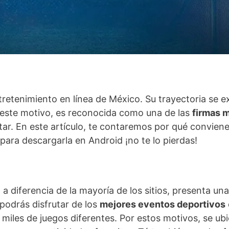
tretenimiento en línea de México. Su trayectoria se 
 este motivo, es reconocida como una de las
firmas m
star. En este artículo, te contaremos por qué conviene
 para descargarla en Android ¡no te lo pierdas!
a diferencia de la mayoría de los sitios, presenta u
podrás disfrutar de los
mejores eventos deportivos
miles de juegos diferentes. Por estos motivos, se ubi