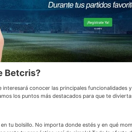
e Betcris?
e interesará conocer las principales funcionalidades 
jamos los puntos más destacados para que te divierta
 en tu bolsillo. No importa donde estés y en qué mom