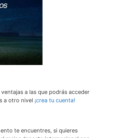
y ventajas a las que podrás acceder
s a otro nivel
¡crea tu cuenta!
ento te encuentres, si quieres