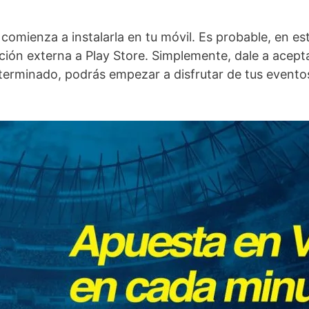
comienza a instalarla en tu móvil. Es probable, en es
icación externa a Play Store. Simplemente, dale a ace
terminado, podrás empezar a disfrutar de tus eventos