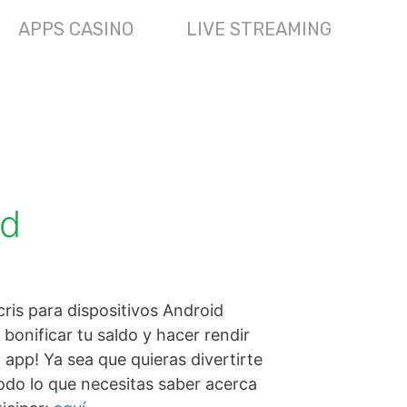
APPS CASINO
LIVE STREAMING
id
cris para dispositivos Android
onificar tu saldo y hacer rendir
 app! Ya sea que quieras divertirte
todo lo que necesitas saber acerca