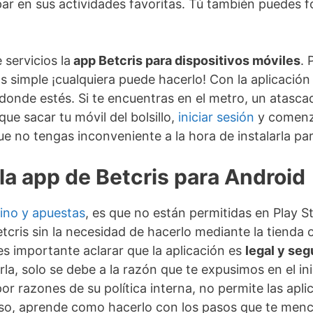
ipar en sus actividades favoritas. Tú también puedes 
servicios la
app Betcris para dispositivos móviles
. 
 simple ¡cualquiera puede hacerlo! Con la aplicació
 donde estés. Si te encuentras en el metro, un atasc
que sacar tu móvil del bolsillo,
iniciar sesión
y comenzar
ue no tengas inconveniente a la hora de instalarla pa
la app de Betcris para Android
ino y apuestas
, es que no están permitidas en Play S
tcris sin la necesidad de hacerlo mediante la tienda o
s importante aclarar que la aplicación es
legal y seg
a, solo se debe a la razón que te expusimos en el ini
or razones de su política interna, no permite las apl
 eso, aprende como hacerlo con los pasos que te me