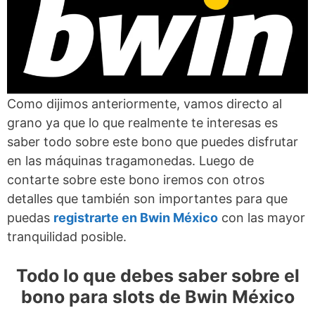
Como dijimos anteriormente, vamos directo al
grano ya que lo que realmente te interesas es
saber todo sobre este bono que puedes disfrutar
en las máquinas tragamonedas. Luego de
contarte sobre este bono iremos con otros
detalles que también son importantes para que
puedas
registrarte en Bwin México
con las mayor
tranquilidad posible.
Todo lo que debes saber sobre el
bono para slots de Bwin México