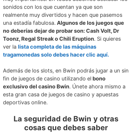
sonidos con los que cuentan ya que son
realmente muy divertidos y hacen que pasemos
una estadía fabulosa.
Algunos de los juegos que
no deberías dejar de probar son: Cash Volt, Dr
Toonz, Regal Streak o Chili Eruption
. Si quieres
ver la
lista completa de las máquinas
tragamonedas solo debes hacer clic aquí.
Además de los slots, en Bwin podrás jugar a un sin
fin de juegos de casino utilizando el
bono
exclusivo del casino Bwin
. Únete ahora mismo a
esta gran casa de juegos de casino y apuestas
deportivas online.
La seguridad de Bwin
y otras
cosas que debes saber