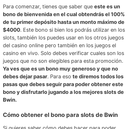
Para comenzar, tienes que saber que
este es un
bono de bienvenida en el cual obtendrás el 100%
de tu primer depósito hasta un monto máximo de
$4000
. Este bono si bien los podrás utilizar en los
slots, también los puedes usar en los otros juegos
del casino online pero también en los juegos el
casino en vivo. Solo debes verificar cuales son los
juegos que no son elegibles para esta promoción.
Ya ves que es un bono muy generoso y que no
debes dejar pasar
. Para eso
te diremos todos los
pasas que debes seguir para poder obtener este
bono y disfrutarlo jugando a los mejores slots de
Bwin.
Cómo obtener el bono para slots de Bwin
Si quieres saber cómo debes hacer para poder