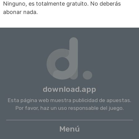
Ninguno, es totalmente gratuito. No deberás
abonar nada.
download.app
Esta página web muestra publicidad de apuestas.
Por favor, haz un uso responsable del juego.
Menú