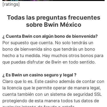
[ratings]
Todas las preguntas frecuentes
sobre Bwin México
¿ Cuenta Bwin con algún bono de bienvenida?
Por supuesto que cuenta. No solo tendrás un
bono de bienvenida sino que tendrás un bono
hecho a tu medida. Hay muchos otros bonos para
que puedas disfrutar de Bwin en todo sentido.
¿ Es Bwin un casino seguro y legal ?
Claro que lo es. Este casino además de contar con
la licencia que le permite operar de manera legal,
cuenta también con un sistema de seguridad SSL
protegiendo de esta manera todos tus datos de