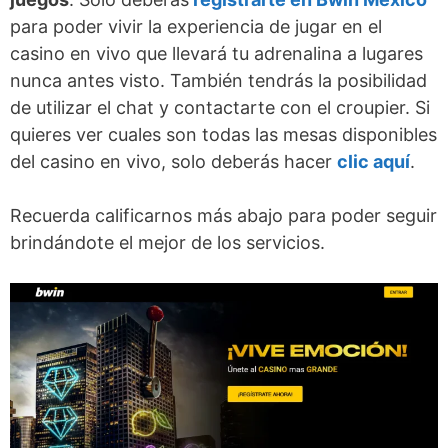
para poder vivir la experiencia de jugar en el
casino en vivo que llevará tu adrenalina a lugares
nunca antes visto. También tendrás la posibilidad
de utilizar el chat y contactarte con el croupier. Si
quieres ver cuales son todas las mesas disponibles
del casino en vivo, solo deberás hacer
clic aquí
.
Recuerda calificarnos más abajo para poder seguir
brindándote el mejor de los servicios.