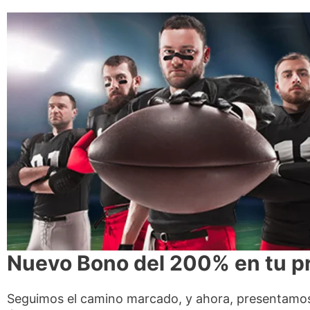
Nuevo Bono del 200% en tu p
Seguimos el camino marcado, y ahora, presentamo