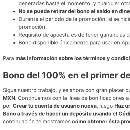
generadas hasta el momento, y cualquier otr
No se puede retirar del bono el saldo en dine
Durante el período de la promoción, si se hici
promoción.
Requisito de apuesta es de tener ganancias d
Bono disponible únicamente para usar en Apu
Para
más información sobre los términos y condic
Bono del 100% en el primer d
Sigue nuestro trabajo, y es ahora con gran placer 
MXN
. Continuamos con la línea de bonificaciones
por
Crear tu cuenta de usuario nueva
, luego
Haz u
Bono a través de hacer un depósito usando el Cód
continuación te mostramos
cómo obtener ésta pr