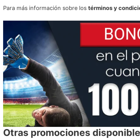
Para más información sobre los
términos y condici
Otras promociones disponible