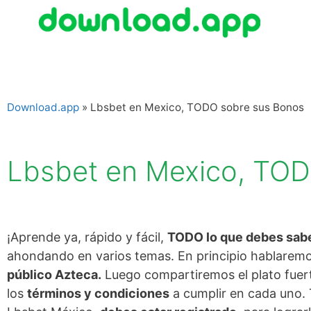
Download.app
»
Lbsbet en Mexico, TODO sobre sus Bonos
Lbsbet en Mexico, TOD
¡Aprende ya, rápido y fácil,
TODO lo que debes sabe
ahondando en varios temas. En principio hablaremo
público Azteca.
Luego compartiremos el plato fuer
los
términos y condiciones
a cumplir en cada uno. 