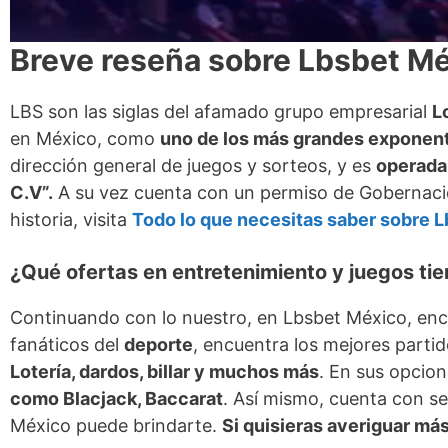
Breve reseña sobre Lbsbet M
LBS son las siglas del afamado grupo empresarial
L
en México, como
uno de los más grandes exponent
dirección general de juegos y sorteos, y es
operada
C.V”.
A su vez cuenta con un permiso de Gobernación
historia, visita
Todo lo que necesitas saber sobre 
¿Qué ofertas en entretenimiento y juegos tie
Continuando con lo nuestro, en Lbsbet México, enc
fanáticos del
deporte
, encuentra los mejores parti
Lotería, dardos, billar y muchos más
. En sus opcio
como Blacjack, Baccarat
. Así mismo, cuenta con s
México puede brindarte.
Si quisieras averiguar má