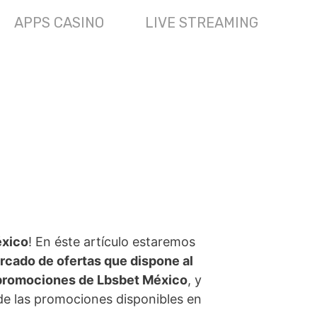
APPS CASINO
LIVE STREAMING
éxico
! En éste artículo estaremos
rcado de ofertas que dispone al
promociones de Lbsbet México
, y
de las promociones disponibles en