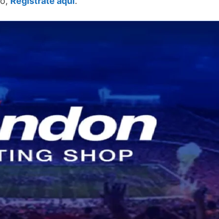
lo,
Regístrate aquí
.