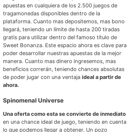
apuestas en cualquiera de los 2.500 juegos de
tragamonedas disponibles dentro de la
plataforma. Cuanto mas depositemos, mas bono
llegará, teniendo un límite de hasta 200 tiradas
gratis para utilizar dentro del famoso título de
Sweet Bonanza. Este espacio ahora es clave para
poder desarrollar nuestras apuestas de la mejor
manera. Cuanto mas dinero ingresemos, mas
beneficios correrán, teniendo chances absolutas
de poder jugar con una ventaja
ideal a partir de
ahora.
Spinomenal Universe
Una oferta como esta se convierte de inmediato
en una chance ideal de juego, teniendo en cuenta
lo que podemos llegar a obtener. Un pozo