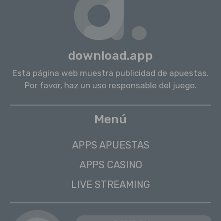
download.app
Esta página web muestra publicidad de apuestas.
Por favor, haz un uso responsable del juego.
Menú
APPS APUESTAS
APPS CASINO
LIVE STREAMING