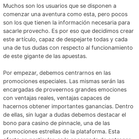
Muchos son los usuarios que se disponen a
comenzar una aventura como esta, pero pocos
son los que tienen la información necesaria para
sacarle provecho. Es por eso que decidimos crear
este artículo, capaz de despejarte todas y cada
una de tus dudas con respecto al funcionamiento
de este gigante de las apuestas.
Por empezar, debemos centrarnos en las
promociones especiales. Las mismas serán las
encargadas de proveernos grandes emociones
con ventajas reales, ventajas capaces de
hacernos obtener importantes ganancias. Dentro
de ellas, sin lugar a dudas debemos destacar el
bono para casino de pinnacle, una de las
promociones estrellas de la plataforma. Esta