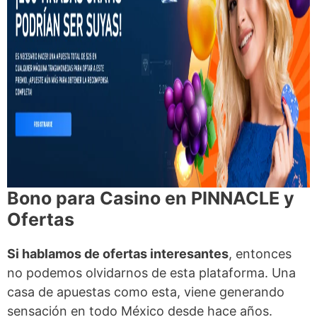
Bono para Casino en PINNACLE y
Ofertas
Si hablamos de ofertas interesantes
, entonces
no podemos olvidarnos de esta plataforma. Una
casa de apuestas como esta, viene generando
sensación en todo México desde hace años.