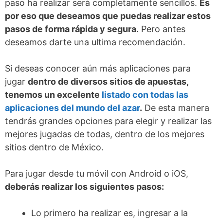
paso ha realizar será completamente sencillos.
Es
por eso que deseamos que puedas realizar estos
pasos de forma rápida y segura
. Pero antes
deseamos darte una ultima recomendación.
Si deseas conocer aún más aplicaciones para
jugar
dentro de diversos sitios de apuestas,
tenemos un excelente
listado con todas las
aplicaciones del mundo del azar
.
De esta manera
tendrás grandes opciones para elegir y realizar las
mejores jugadas de todas, dentro de los mejores
sitios dentro de México.
Para jugar desde tu móvil con Android o iOS,
deberás realizar los siguientes pasos:
Lo primero ha realizar es, ingresar a la