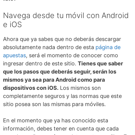
Navega desde tu móvil con Android
e iOS
Ahora que ya sabes que no deberás descargar
absolutamente nada dentro de esta
página de
apuestas
, será el momento de conocer como
ingresar dentro de este sitio.
Tienes que saber
que los pasos que deberás seguir, serán los
mismos ya sea para Android como para
dispositivos con iOS.
Los mismos son
completamente seguros y las normas que este
sitio posea son las mismas para móviles.
En el momento que ya has conocido esta
información, debes tener en cuenta que cada