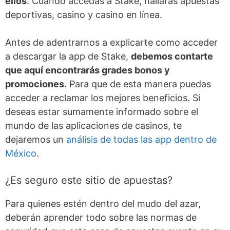
ellos
. Cuando accedas a Stake, hallarás apuestas
deportivas, casino y casino en línea.
Antes de adentrarnos a explicarte como acceder
a descargar la app de Stake,
debemos contarte
que aquí encontrarás grades bonos y
promociones
. Para que de esta manera puedas
acceder a reclamar los mejores beneficios. Si
deseas estar sumamente informado sobre el
mundo de las aplicaciones de casinos, te
dejaremos un
análisis de todas las app dentro de
México
.
¿Es seguro este sitio de apuestas?
Para quienes estén dentro del mudo del azar,
deberán aprender todo sobre las normas de