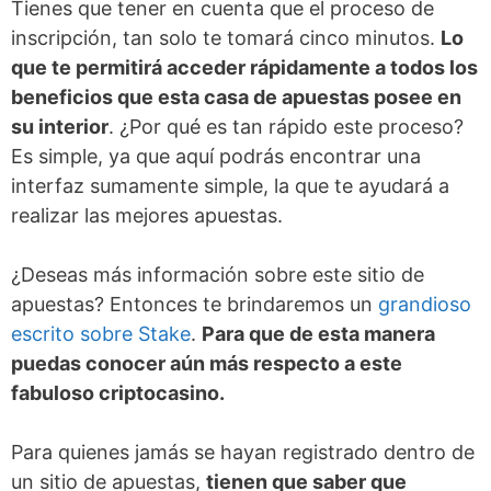
Tienes que tener en cuenta que el proceso de
inscripción, tan solo te tomará cinco minutos.
Lo
que te permitirá acceder rápidamente a todos los
beneficios que esta casa de apuestas posee en
su interior
. ¿Por qué es tan rápido este proceso?
Es simple, ya que aquí podrás encontrar una
interfaz sumamente simple, la que te ayudará a
realizar las mejores apuestas.
¿Deseas más información sobre este sitio de
apuestas? Entonces te brindaremos un
grandioso
escrito sobre Stake
.
Para que de esta manera
puedas conocer aún más respecto a este
fabuloso criptocasino.
Para quienes jamás se hayan registrado dentro de
un sitio de apuestas,
tienen que saber que