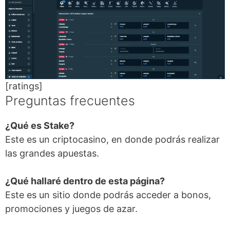
[ratings]
Preguntas frecuentes
¿Qué es Stake?
Este es un criptocasino, en donde podrás realizar
las grandes apuestas.
¿Qué hallaré dentro de esta página?
Este es un sitio donde podrás acceder a bonos,
promociones y juegos de azar.