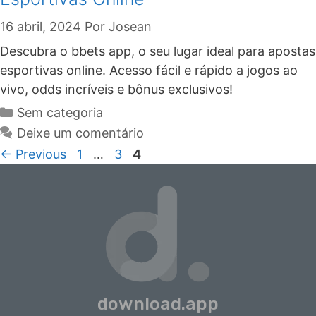
16 abril, 2024
Por
Josean
Descubra o bbets app, o seu lugar ideal para apostas
esportivas online. Acesso fácil e rápido a jogos ao
vivo, odds incríveis e bônus exclusivos!
Sem categoria
Deixe um comentário
←
Previous
1
…
3
4
download.app