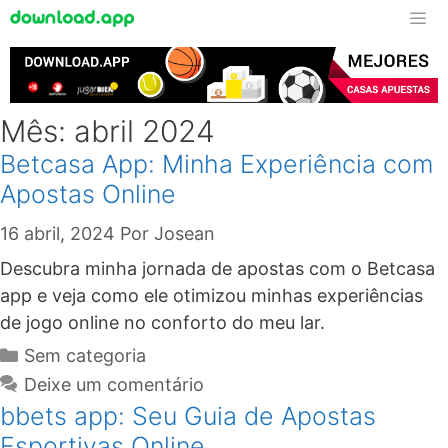
Mês:
abril 2024
Betcasa App: Minha Experiência com
Apostas Online
16 abril, 2024
Por
Josean
Descubra minha jornada de apostas com o Betcasa
app e veja como ele otimizou minhas experiências
de jogo online no conforto do meu lar.
Sem categoria
Deixe um comentário
bbets app: Seu Guia de Apostas
Esportivas Online