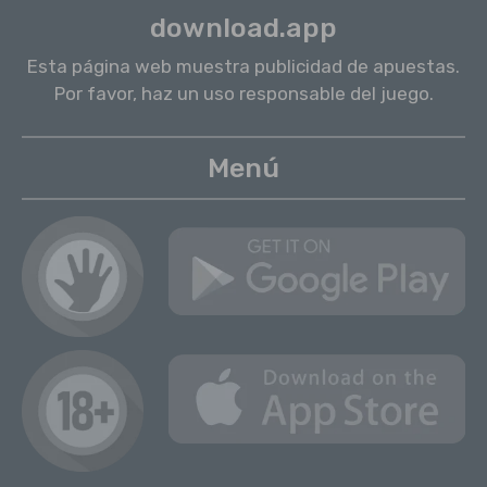
download.app
Esta página web muestra publicidad de apuestas.
Por favor, haz un uso responsable del juego.
Menú