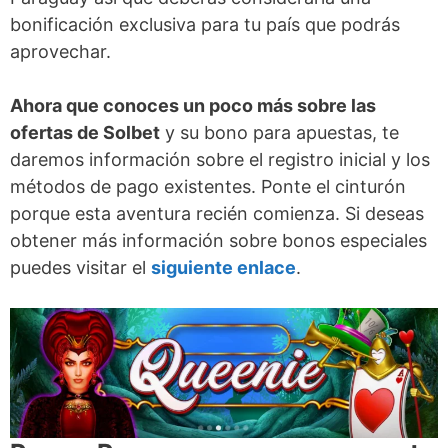
bonificación exclusiva para tu país que podrás
aprovechar.
Ahora que conoces un poco más sobre las
ofertas de Solbet
y su bono para apuestas, te
daremos información sobre el registro inicial y los
métodos de pago existentes. Ponte el cinturón
porque esta aventura recién comienza. Si deseas
obtener más información sobre bonos especiales
puedes visitar el
siguiente enlace
.