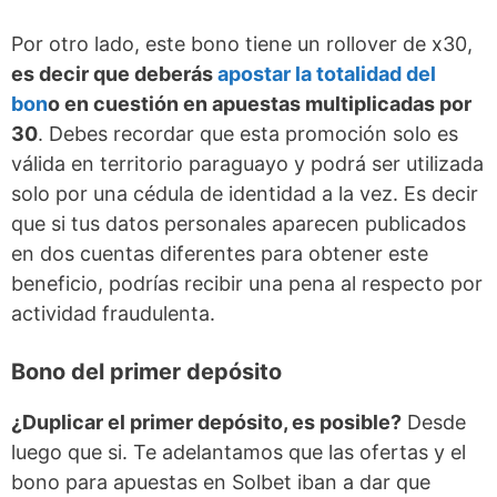
Por otro lado, este bono tiene un rollover de x30,
es decir que deberás
apostar la totalidad del
bon
o en cuestión en apuestas multiplicadas por
30
. Debes recordar que esta promoción solo es
válida en territorio paraguayo y podrá ser utilizada
solo por una cédula de identidad a la vez. Es decir
que si tus datos personales aparecen publicados
en dos cuentas diferentes para obtener este
beneficio, podrías recibir una pena al respecto por
actividad fraudulenta.
Bono del primer depósito
¿Duplicar el primer depósito, es posible?
Desde
luego que si. Te adelantamos que las ofertas y el
bono para apuestas en Solbet iban a dar que