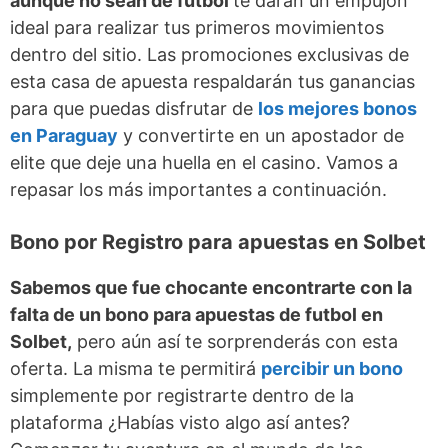
aunque no sean de futbol
te darán un empujón
ideal para realizar tus primeros movimientos
dentro del sitio. Las promociones exclusivas de
esta casa de apuesta respaldarán tus ganancias
para que puedas disfrutar de
los mejores bonos
en Paraguay
y convertirte en un apostador de
elite que deje una huella en el casino. Vamos a
repasar los más importantes a continuación.
Bono por Registro para apuestas en Solbet
Sabemos que fue chocante encontrarte con la
falta de un bono para apuestas de futbol en
Solbet,
pero aún así te sorprenderás con esta
oferta. La misma te permitirá
percibir un bono
simplemente por registrarte dentro de la
plataforma ¿Habías visto algo así antes?