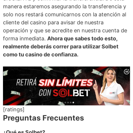
manera estaremos asegurando la transferencia y
solo nos restará comunicarnos con la atención al
cliente del casino para avisar de nuestra
operación y que se acredite en nuestra cuenta de
forma inmediata.
Ahora que sabes todo esto,
realmente deberás correr para utilizar Solbet
como tu casino de confianza.
[ratings]
Preguntas Frecuentes
¿Qué es Solbet?