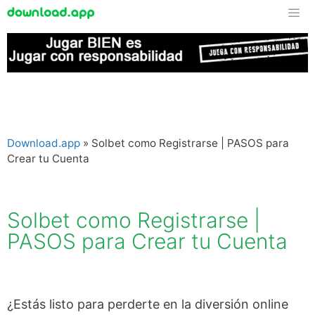
Download.app
»
Solbet como Registrarse | PASOS para
Crear tu Cuenta
Solbet como Registrarse |
PASOS para Crear tu Cuenta
¿Estás listo para perderte en la diversión online