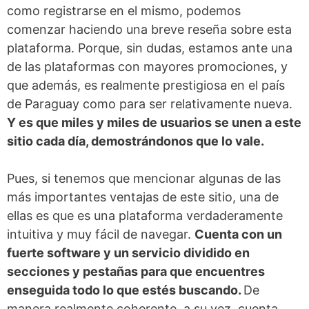
como registrarse en el mismo, podemos
comenzar haciendo una breve reseña sobre esta
plataforma. Porque, sin dudas, estamos ante una
de las plataformas con mayores promociones, y
que además, es realmente prestigiosa en el país
de Paraguay como para ser relativamente nueva.
Y es que miles y miles de usuarios se unen a este
sitio cada día, demostrándonos que lo vale.
Pues, si tenemos que mencionar algunas de las
más importantes ventajas de este sitio, una de
ellas es que es una plataforma verdaderamente
intuitiva y muy fácil de navegar.
Cuenta con un
fuerte software y un servicio dividido en
secciones y pestañas para que encuentres
enseguida todo lo que estés buscando.
De
manera realmente coherente, a su vez, cuenta