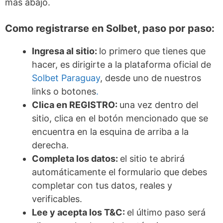
más abajo.
Como registrarse en Solbet, paso por paso:
Ingresa al sitio:
lo primero que tienes que
hacer, es dirigirte a la plataforma oficial de
Solbet Paraguay
,
desde uno de nuestros
links o botones
.
Clica en REGISTRO:
una vez dentro del
sitio, clica en el botón mencionado que se
encuentra en la esquina de arriba a la
derecha.
Completa los datos:
el sitio te abrirá
automáticamente el formulario que debes
completar con tus datos, reales y
verificables.
Lee y acepta los T&C:
el último paso será