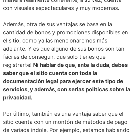
con visuales espectaculares y muy modernas.
Además, otra de sus ventajas se basa en la
cantidad de bonos y promociones disponibles en
el sitio, como ya las mencionaremos más
adelante. Y es que alguno de sus bonos son tan
fáciles de conseguir, que solo tienes que
registrarte!
Ni hablar de que, ante la duda, debes
saber que el sitio cuenta con toda la
documentación legal para ejercer este tipo de
servicios, y además, con serias políticas sobre la
privacidad.
Por último, también es una ventaja saber que el
sitio cuenta con un montón de métodos de pago
de variada índole. Por ejemplo, estamos hablando