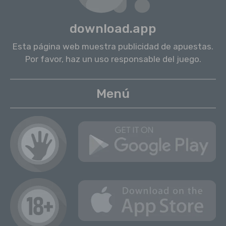
download.app
Esta página web muestra publicidad de apuestas.
Por favor, haz un uso responsable del juego.
Menú