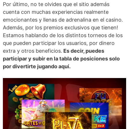
Por último, no te olvides que el sitio además
cuenta con muchas experiencias realmente
emocionantes y llenas de adrenalina en el casino.
Además, por los premios exclusivos que tienen!
Estamos hablando de los distintos torneos de los
que pueden participar los usuarios, por dinero
extra y otros beneficios.
Es decir, puedes
participar y subir en la tabla de posiciones solo
por divertirte jugando aquí.