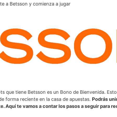
ete a Betsson y comienza a jugar
ts que tiene Betsson es un Bono de Bienvenida. Esto 
de forma reciente en la casa de apuestas.
Podrás uni
. Aquí te vamos a contar los pasos a seguir para rec