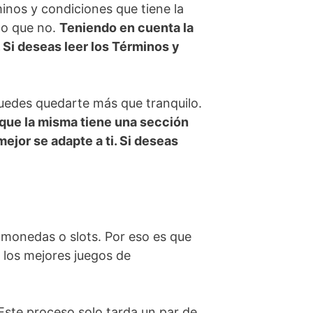
inos y condiciones que tiene la
lo que no.
Teniendo en cuenta la
Si deseas leer los Términos y
puedes quedarte más que tranquilo.
que la misma tiene una sección
ejor se adapte a ti. Si deseas
monedas o slots. Por eso es que
e los mejores juegos de
 Este proceso solo tarda un par de