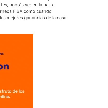
tes, podrás ver en la parte
s torneos FIBA como cuando
as mejores ganancias de la casa.