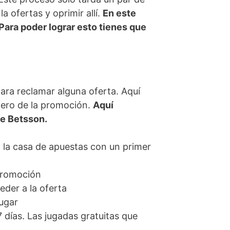
 ofertas y oprimir allí.
En este
Para poder lograr esto tienes que
ara reclamar alguna oferta. Aquí
inero de la promoción.
Aquí
ne Betsson.
n la casa de apuestas con un primer
 promoción
eder a la oferta
jugar
7 días. Las jugadas gratuitas que