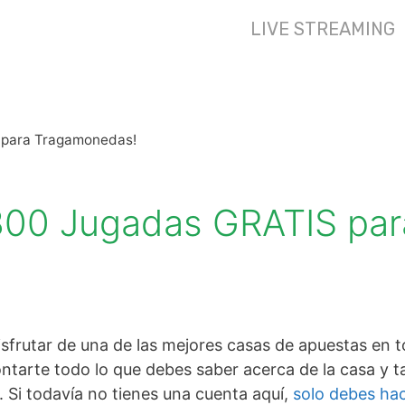
LIVE STREAMING
 para Tragamonedas!
¡300 Jugadas GRATIS par
sfrutar de una de las mejores casas de apuestas en 
ontarte todo lo que debes saber acerca de la casa y 
 Si todavía no tienes una cuenta aquí,
solo debes hac