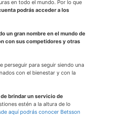
ras en todo el mundo. Por lo que
cuenta podrás acceder a los
ado un gran nombre en el mundo de
ón con sus competidores y otras
e perseguir para seguir siendo una
nados con el bienestar y con la
de brindar un servicio de
tiones estén a la altura de lo
de aquí podrás conocer Betsson