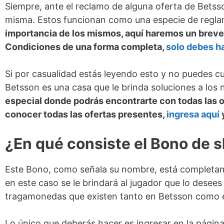
Siempre, ante el reclamo de alguna oferta de Betss
misma. Estos funcionan como una especie de regla
importancia de los mismos, aquí haremos un breve 
Condiciones de una forma completa,
solo debes ha
Si por casualidad estás leyendo esto y no puedes c
Betsson es una casa que le brinda soluciones a los
especial donde podrás encontrarte con todas las ofe
conocer todas las ofertas presentes,
ingresa aquí
¿En qué consiste el Bono de s
Este Bono, como señala su nombre, está completame
en este caso se le brindará al jugador que lo desees
tragamonedas que existen tanto en Betsson como 
Lo único que deberás hacer es ingresar en la página