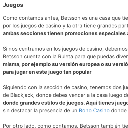
Juegos
Como contamos antes, Betsson es una casa que tien
por los juegos de casino y la otra tiene grandes pa
ambas secciones tienen promociones especiales a
Si nos centramos en los juegos de casino, debemos 
Betsson cuenta con la Ruleta para que puedas dive
misma, por ejemplo su versión europea o su versió
para jugar en este juego tan popular
Siguiendo con la sección de casino, tenemos dos ju
de Blackjack, donde debes vencer a la casa luego d
donde grandes estilos de juegos. Aquí tienes jue
sin destacar la presencia de un
Bono Casino
donde t
Por otro lado, como contamos, Betsson también tien