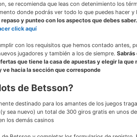
on, se recomienda que leas con detenimiento los térm
mento donde podrás ver todo lo que puedes hacer y 
repaso y punteo con los aspectos que debes saber. 
cer click aquí
umplir con los requisitos que hemos contado antes, 
 nuevos jugadores y también a los de siempre.
Sabrás 
rtas que tiene la casa de apuestas y elegir la que m
y ve hacia la sección que corresponde
lots de Betsson?
nte destinado para los amantes de los juegos traga
 (y sea nuevo) un total de 300 giros gratis en unos d
en los demás casinos
 de Betsson y completar los formularios de registro.