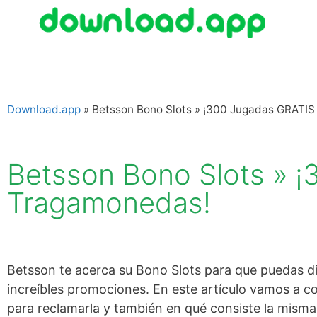
Download.app
»
Betsson Bono Slots » ¡300 Jugadas GRATIS
Betsson Bono Slots » 
Tragamonedas!
Betsson te acerca su Bono Slots para que puedas di
increíbles promociones. En este artículo vamos a c
para reclamarla y también en qué consiste la misma.