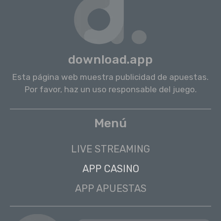
download.app
Esta página web muestra publicidad de apuestas.
Por favor, haz un uso responsable del juego.
Menú
LIVE STREAMING
APP CASINO
APP APUESTAS