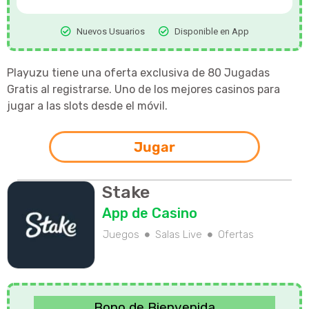
Nuevos Usuarios
Disponible en App
Playuzu tiene una oferta exclusiva de 80 Jugadas
Gratis al registrarse. Uno de los mejores casinos para
jugar a las slots desde el móvil.
Jugar
Stake
App de Casino
Juegos
Salas Live
Ofertas
Bono de Bienvenida