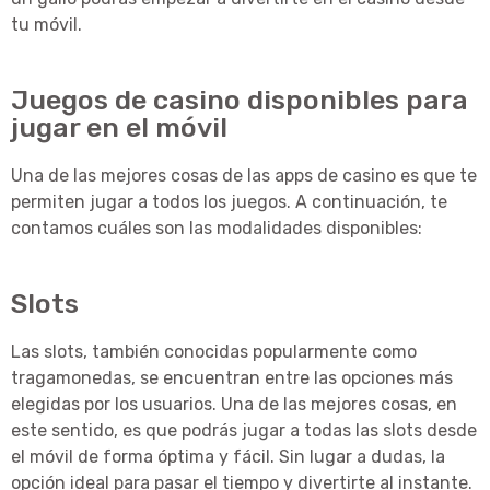
tu móvil.
Juegos de casino disponibles para
jugar en el móvil
Una de las mejores cosas de las apps de casino es que te
permiten jugar a todos los juegos. A continuación, te
contamos cuáles son las modalidades disponibles:
Slots
Las slots, también conocidas popularmente como
tragamonedas, se encuentran entre las opciones más
elegidas por los usuarios. Una de las mejores cosas, en
este sentido, es que podrás jugar a todas las slots desde
el móvil de forma óptima y fácil. Sin lugar a dudas, la
opción ideal para pasar el tiempo y divertirte al instante.