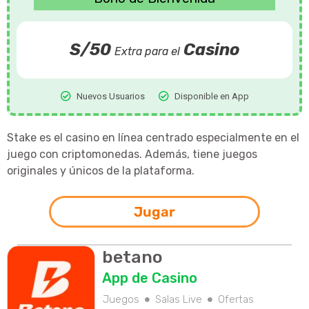
S/50
Casino
Extra
para el
Nuevos Usuarios
Disponible en App
Stake es el casino en línea centrado especialmente en el
juego con criptomonedas. Además, tiene juegos
originales y únicos de la plataforma.
Jugar
betano
App de Casino
Juegos
Salas Live
Ofertas