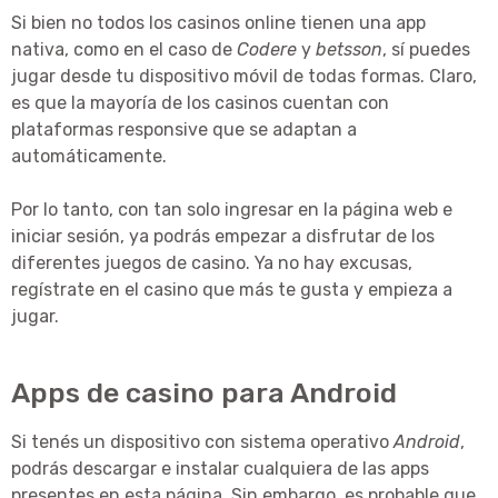
Si bien no todos los casinos online tienen una app
nativa, como en el caso de
Codere
y
betsson
, sí puedes
jugar desde tu dispositivo móvil de todas formas. Claro,
es que la mayoría de los casinos cuentan con
plataformas responsive que se adaptan a
automáticamente.
Por lo tanto, con tan solo ingresar en la página web e
iniciar sesión, ya podrás empezar a disfrutar de los
diferentes juegos de casino. Ya no hay excusas,
regístrate en el casino que más te gusta y empieza a
jugar.
Apps de casino para Android
Si tenés un dispositivo con sistema operativo
Android
,
podrás descargar e instalar cualquiera de las apps
presentes en esta página. Sin embargo, es probable que