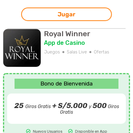
Jugar
Royal Winner
App de Casino
Juegos
Salas Live
Ofertas
Bono de Bienvenida
25
+ S/5.000
500
Giros Gratis
y
Giros
Gratis
Nuevos Usuarios
Disponible en App