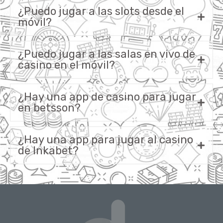
¿Puedo jugar a las slots desde el
móvil?
¿Puedo jugar a las salas en vivo de
casino en el móvil?
¿Hay una app de casino para jugar
en betsson?
¿Hay una app para jugar al casino
de Inkabet?