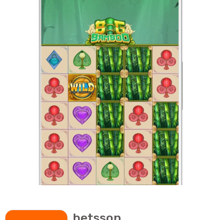
betsson