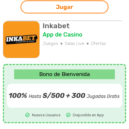
Jugar
Inkabet
App de Casino
Juegos
Salas Live
Ofertas
Bono de Bienvenida
100%
S/500 + 300
Hasta
Jugadas Gratis
Nuevos Usuarios
Disponible en App