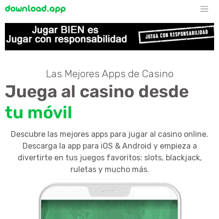
Las Mejores Apps de Casino
Juega al casino desde
tu móvil
Descubre las mejores apps para jugar al casino online.
Descarga la app para iOS & Android y empieza a
divertirte en tus juegos favoritos: slots, blackjack,
ruletas y mucho más.