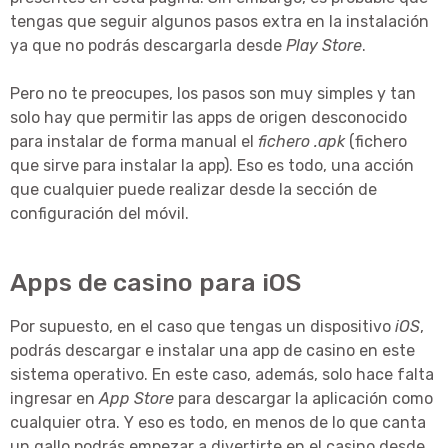
tengas que seguir algunos pasos extra en la instalación
ya que no podrás descargarla desde
Play Store
.
Pero no te preocupes, los pasos son muy simples y tan
solo hay que permitir las apps de origen desconocido
para instalar de forma manual el
fichero .apk
(fichero
que sirve para instalar la app). Eso es todo, una acción
que cualquier puede realizar desde la sección de
configuración del móvil.
Apps de casino para iOS
Por supuesto, en el caso que tengas un dispositivo
iOS
,
podrás descargar e instalar una app de casino en este
sistema operativo. En este caso, además, solo hace falta
ingresar en
App Store
para descargar la aplicación como
cualquier otra. Y eso es todo, en menos de lo que canta
un gallo podrás empezar a divertirte en el casino desde