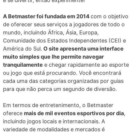
e se divertir, então experimente!
A Betmaster foi fundada em 2014
com o objetivo
de oferecer seus serviços a jogadores de todo o
mundo, incluindo África, Ásia, Europa,
Comunidade dos Estados Independentes (CEI) e
América do Sul.
O site apresenta uma interface
muito simples que lhe permite navegar
tranquilamente
e chegar rapidamente ao esporte
ou jogo que está procurando. Você encontrará
cada uma das categorias organizadas por guias
para que não perca um segundo de diversão.
Em termos de entretenimento, o Betmaster
oferece
mais de mil eventos esportivos por dia
,
incluindo jogos locais e internacionais. A
variedade de modalidades e mercados é