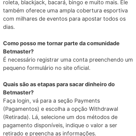
roleta, blackjack, bacará, bingo e muito mais. Ele
também oferece uma ampla cobertura esportiva
com milhares de eventos para apostar todos os
dias.
Como posso me tornar parte da comunidade
Betmaster?
É necessário registrar uma conta preenchendo um
pequeno formulário no site oficial.
Quais são as etapas para sacar dinheiro do
Betmaster?
Faça login, vá para a seção Payments
(Pagamentos) e escolha a opção Withdrawal
(Retirada). Lá, selecione um dos métodos de
pagamento disponíveis, indique o valor a ser
retirado e preencha as informações.