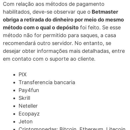
Com relação aos métodos de pagamento
habilitados, deve-se observar que o
Betmaster
obriga a retirada do dinheiro por meio do mesmo
método com o qual o depósito
foi feito. Se esse
método não for permitido para saques, a casa
recomendará outro servidor. No entanto, se
desejar obter informações mais detalhadas, entre
em contato com o suporte ao cliente.
PIX
Transferencia bancaria
Pay4fun
Skrill
Neteller
Ecopayz
Jeton
Criptomonedas: Bitcoin, Ethereum, Litecoin,