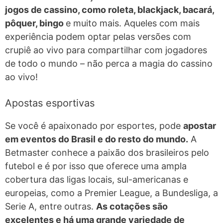
jogos de cassino, como roleta, blackjack, bacará,
pôquer, bingo
e muito mais. Aqueles com mais
experiência podem optar pelas versões com
crupiê ao vivo para compartilhar com jogadores
de todo o mundo – não perca a magia do cassino
ao vivo!
Apostas esportivas
Se você é apaixonado por esportes, pode
apostar
em eventos do Brasil e do resto do mundo.
A
Betmaster conhece a paixão dos brasileiros pelo
futebol e é por isso que oferece uma ampla
cobertura das ligas locais, sul-americanas e
europeias, como a Premier League, a Bundesliga, a
Serie A, entre outras.
As cotações são
excelentes e há uma grande variedade de