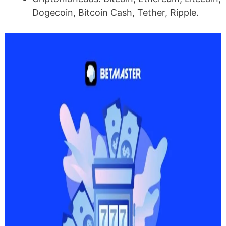
Dogecoin, Bitcoin Cash, Tether, Ripple.