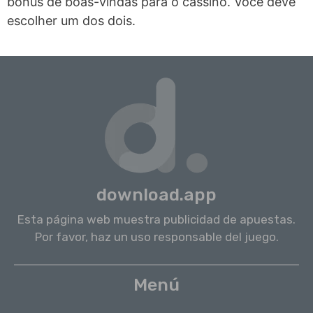
bônus de boas-vindas para o cassino. Você deve
escolher um dos dois.
download.app
Esta página web muestra publicidad de apuestas.
Por favor, haz un uso responsable del juego.
Menú