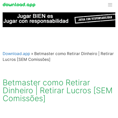
Download.app
»
Betmaster como Retirar Dinheiro | Retirar
Lucros [SEM Comissões]
Betmaster como Retirar
Dinheiro | Retirar Lucros [SEM
Comissões]