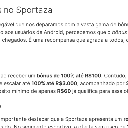
s no Sportaza
 inegável que nos deparamos com a vasta gama de bô
do aos usuários de Android, percebemos que o
bônus
-chegados. É uma recompensa que agrada a todos, d
o ao receber um
bônus de 100% até R$100
. Contudo, 
 escalar até
100% até R$3.000
, acompanhado por
pósito mínimo de apenas
R$60
já qualifica para essa o
o
 importante destacar que a Sportaza apresenta um
r
cado. No segmento esportivo, a oferta sem risco de