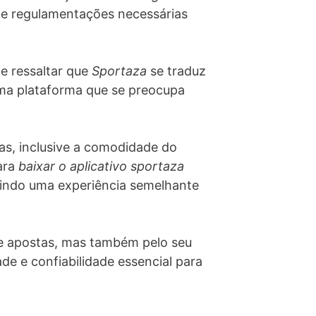
as e regulamentações necessárias
e ressaltar que
Sportaza
se traduz
uma plataforma que se preocupa
s, inclusive a comodidade do
ara
baixar o aplicativo sportaza
ntindo uma experiência semelhante
de apostas, mas também pelo seu
e e confiabilidade essencial para