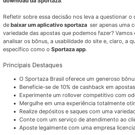
download da Sportaza
.
Refletir sobre essa decisão nos leva a questionar o
de
baixar um aplicativo sportaza
ser apenas uma co
variedade das apostas que podemos fazer? Vamos e
analisar os bônus, a usabilidade do site e, claro, a
específico como o
Sportaza app
.
Principais Destaques
O Sportaza Brasil oferece um generoso bônus
Beneficie-se de 10% de cashback em apostas p
Experimente um rollover competitivo com odd
Mergulhe em uma experiência totalmente otim
Realize depósitos e saques com uma variedad
Conte com um serviço de atendimento ao clien
Aposte legalmente com uma empresa licenciad