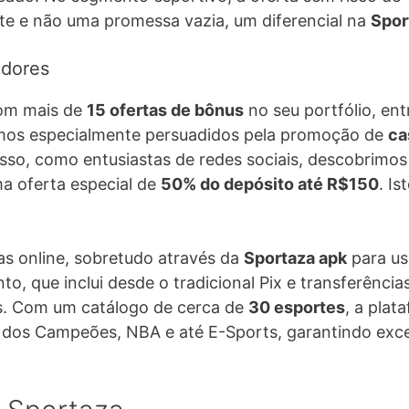
nte e não uma promessa vazia, um diferencial na
Spor
adores
com mais de
15 ofertas de bônus
no seu portfólio, ent
mos especialmente persuadidos pela promoção de
ca
isso, como entusiastas de redes sociais, descobrimos 
a oferta especial de
50% do depósito até R$150
. I
as online, sobretudo através da
Sportaza apk
para us
, que inclui desde o tradicional Pix e transferênci
s. Com um catálogo de cerca de
30 esportes
, a pla
a dos Campeões, NBA e até E-Sports, garantindo exce