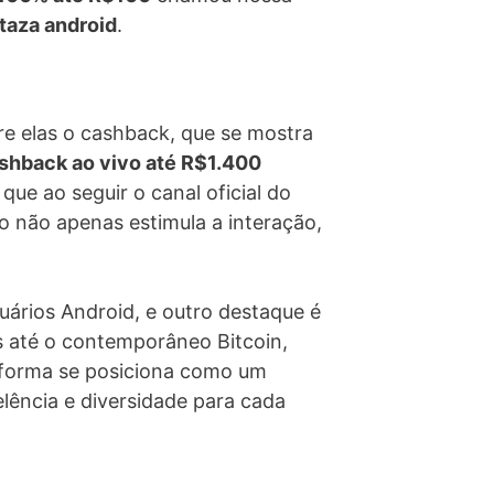
taza android
.
re elas o cashback, que se mostra
shback ao vivo até R$1.400
que ao seguir o canal oficial do
sto não apenas estimula a interação,
uários Android, e outro destaque é
as até o contemporâneo Bitcoin,
taforma se posiciona como um
lência e diversidade para cada