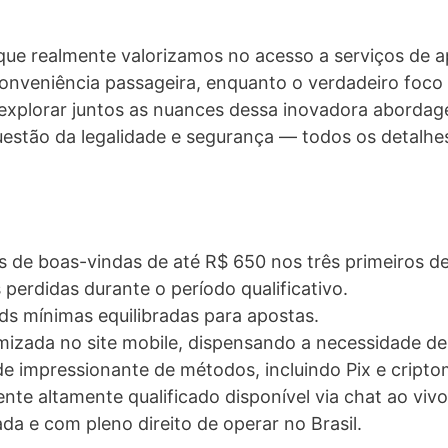
 que realmente valorizamos no acesso a serviços de a
nveniência passageira, enquanto o verdadeiro foco d
xplorar juntos as nuances dessa inovadora abordag
 questão da legalidade e segurança — todos os detalhe
 de boas-vindas de até R$ 650 nos três primeiros de
erdidas durante o período qualificativo.
s mínimas equilibradas para apostas.
izada no site mobile, dispensando a necessidade de
e impressionante de métodos, incluindo Pix e cript
te altamente qualificado disponível via chat ao vivo
a e com pleno direito de operar no Brasil.