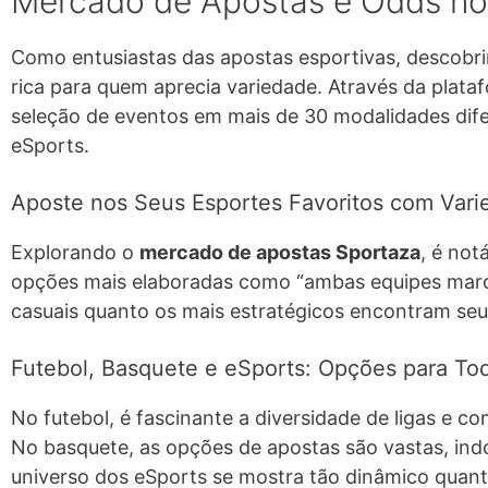
Mercado de Apostas e Odds no
Como entusiastas das apostas esportivas, descobr
rica para quem aprecia variedade. Através da plat
seleção de eventos em mais de 30 modalidades difer
eSports.
Aposte nos Seus Esportes Favoritos com Var
Explorando o
mercado de apostas Sportaza
, é not
opções mais elaboradas como “ambas equipes marcam
casuais quanto os mais estratégicos encontram seu
Futebol, Basquete e eSports: Opções para To
No futebol, é fascinante a diversidade de ligas e c
No basquete, as opções de apostas são vastas, indo
universo dos eSports se mostra tão dinâmico quant