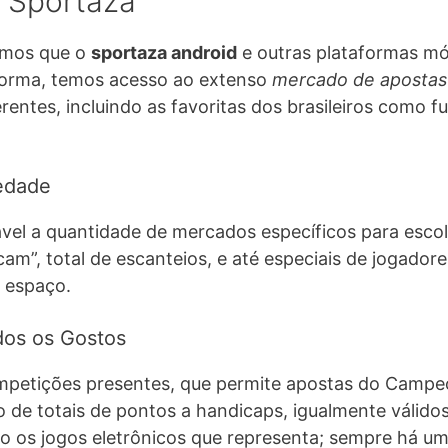
 Sportaza
imos que o
sportaza android
e outras plataformas mó
aforma, temos acesso ao extenso
mercado de apostas
entes, incluindo as favoritas dos brasileiros como fu
iedade
ável a quantidade de mercados específicos para esco
”, total de escanteios, e até especiais de jogadore
 espaço.
dos os Gostos
ompetições presentes, que permite apostas do Campeon
 de totais de pontos a handicaps, igualmente válido
o os jogos eletrônicos que representa; sempre há u