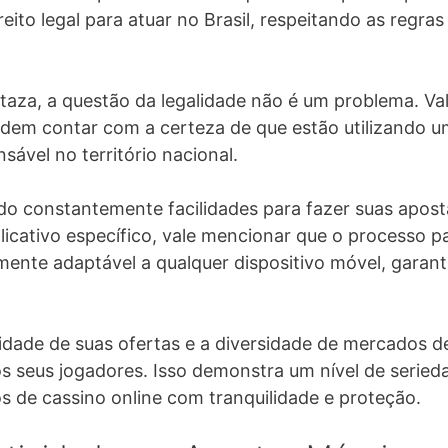
ireito legal para atuar no Brasil, respeitando as regr
taza, a questão da legalidade não é um problema. Val
odem contar com a certeza de que estão utilizando 
ável no território nacional.
 constantemente facilidades para fazer suas aposta
licativo específico, vale mencionar que o processo p
amente adaptável a qualquer dispositivo móvel, gara
idade de suas ofertas e a diversidade de mercados 
seus jogadores. Isso demonstra um nível de seriedad
os de cassino online com tranquilidade e proteção.