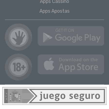
Apps Cassino
Apps Apostas