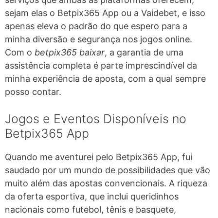
sejam elas o Betpix365 App ou a Vaidebet, e isso
apenas eleva o padrão do que espero para a
minha diversão e segurança nos jogos online.
Com o
betpix365 baixar
, a garantia de uma
assistência completa é parte imprescindível da
minha experiência de aposta, com a qual sempre
posso contar.
Jogos e Eventos Disponíveis no
Betpix365 App
Quando me aventurei pelo Betpix365 App, fui
saudado por um mundo de possibilidades que vão
muito além das apostas convencionais. A riqueza
da oferta esportiva, que inclui queridinhos
nacionais como futebol, tênis e basquete,