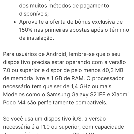
dos muitos métodos de pagamento
disponíveis;
Aproveite a oferta de bônus exclusiva de
150% nas primeiras apostas após o término
da instalação.
Para usuários de Android, lembre-se que o seu
dispositivo precisa estar operando com a versão
7.0 ou superior e dispor de pelo menos 40,3 MB
de memória livre e 1 GB de RAM. O processador
necessário tem que ser de 1,4 GHz ou mais.
Modelos como o Samsung Galaxy S21FE e Xiaomi
Poco M4 são perfeitamente compatíveis.
Se você usa um dispositivo iOS, a versão
necessária é a 11.0 ou superior, com capacidade