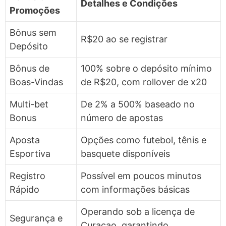
Detalhes e Condições
Promoções
Bônus sem
R$20 ao se registrar
Depósito
Bônus de
100% sobre o depósito mínimo
Boas-Vindas
de R$20, com rollover de x20
Multi-bet
De 2% a 500% baseado no
Bonus
número de apostas
Aposta
Opções como futebol, tênis e
Esportiva
basquete disponíveis
Registro
Possível em poucos minutos
Rápido
com informações básicas
Operando sob a licença de
Segurança e
Curaçao, garantindo