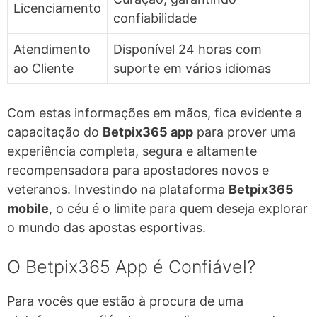
Licenciamento
confiabilidade
Atendimento
Disponível 24 horas com
ao Cliente
suporte em vários idiomas
Com estas informações em mãos, fica evidente a
capacitação do
Betpix365 app
para prover uma
experiência completa, segura e altamente
recompensadora para apostadores novos e
veteranos. Investindo na plataforma
Betpix365
mobile
, o céu é o limite para quem deseja explorar
o mundo das apostas esportivas.
O Betpix365 App é Confiável?
Para vocês que estão à procura de uma