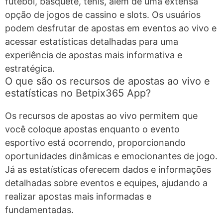
futebol, basquete, tênis, além de uma extensa
opção de jogos de cassino e slots. Os usuários
podem desfrutar de apostas em eventos ao vivo e
acessar estatísticas detalhadas para uma
experiência de apostas mais informativa e
estratégica.
O que são os recursos de apostas ao vivo e
estatísticas no Betpix365 App?
Os recursos de apostas ao vivo permitem que
você coloque apostas enquanto o evento
esportivo está ocorrendo, proporcionando
oportunidades dinâmicas e emocionantes de jogo.
Já as estatísticas oferecem dados e informações
detalhadas sobre eventos e equipes, ajudando a
realizar apostas mais informadas e
fundamentadas.