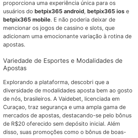
proporciona uma experiência única para os
usuários do
betpix365 android
,
betpix365 ios
e
betpix365 mobile
. E não poderia deixar de
mencionar os jogos de cassino e slots, que
adicionam uma emocionante variação à rotina de
apostas.
Variedade de Esportes e Modalidades de
Apostas
Explorando a plataforma, descobri que a
diversidade de modalidades aposta bem ao gosto
de nós, brasileiros. A Vaidebet, licenciada em
Curaçao, traz segurança e uma ampla gama de
mercados de apostas, destacando-se pelo bônus
de R$20 oferecido sem depósito inicial. Além
disso, suas promoções como o bônus de boas-