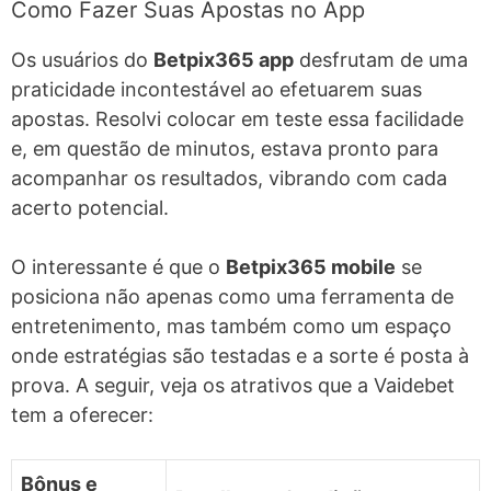
Como Fazer Suas Apostas no App
Os usuários do
Betpix365 app
desfrutam de uma
praticidade incontestável ao efetuarem suas
apostas. Resolvi colocar em teste essa facilidade
e, em questão de minutos, estava pronto para
acompanhar os resultados, vibrando com cada
acerto potencial.
O interessante é que o
Betpix365 mobile
se
posiciona não apenas como uma ferramenta de
entretenimento, mas também como um espaço
onde estratégias são testadas e a sorte é posta à
prova. A seguir, veja os atrativos que a Vaidebet
tem a oferecer:
Bônus e