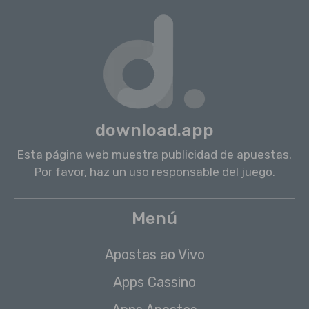
download.app
Esta página web muestra publicidad de apuestas.
Por favor, haz un uso responsable del juego.
Menú
Apostas ao Vivo
Apps Cassino