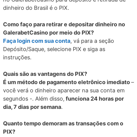
dinheiro do Brasil é o PIX.
Como faço para retirar e depositar dinheiro no
GalerabetCasino por meio do PIX?
Faça login com sua conta
, vá para a seção
Depósito/Saque, selecione PIX e siga as
instruções.
Quais são as vantagens do PIX?
É um método de pagamento eletrônico imediato
–
você verá o dinheiro aparecer na sua conta em
segundos -. Além disso,
funciona 24 horas por
dia, 7 dias por semana
.
Quanto tempo demoram as transações com o
PIX?