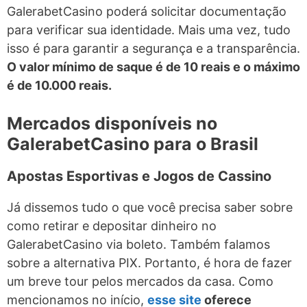
GalerabetCasino poderá solicitar documentação
para verificar sua identidade. Mais uma vez, tudo
isso é para garantir a segurança e a transparência.
O valor mínimo de saque é de 10 reais e o máximo
é de 10.000 reais.
Mercados disponíveis no
GalerabetCasino para o Brasil
Apostas Esportivas e Jogos de Cassino
Já dissemos tudo o que você precisa saber sobre
como retirar e depositar dinheiro no
GalerabetCasino via boleto. Também falamos
sobre a alternativa PIX. Portanto, é hora de fazer
um breve tour pelos mercados da casa. Como
mencionamos no início,
esse site
oferece