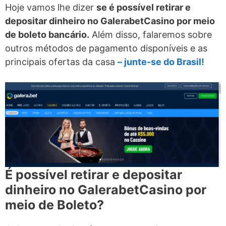
Hoje vamos lhe dizer
se é possível retirar e
depositar dinheiro no GalerabetCasino por meio
de boleto bancário.
Além disso, falaremos sobre
outros métodos de pagamento disponíveis e as
principais ofertas da casa
– junte-se do Brasil!
É possível retirar e depositar
dinheiro no GalerabetCasino por
meio de Boleto?