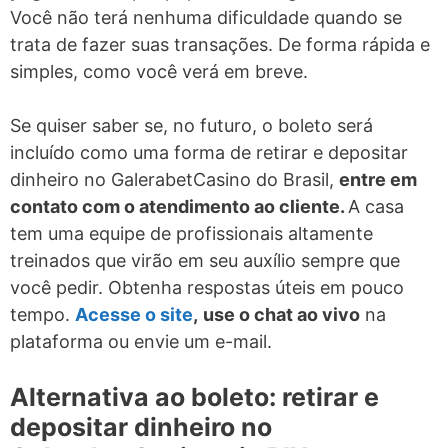
Você não terá nenhuma dificuldade quando se
trata de fazer suas transações. De forma rápida e
simples, como você verá em breve.
Se quiser saber se, no futuro, o boleto será
incluído como uma forma de retirar e depositar
dinheiro no GalerabetCasino do Brasil,
entre em
contato com o atendimento ao cliente.
A casa
tem uma equipe de profissionais altamente
treinados que virão em seu auxílio sempre que
você pedir. Obtenha respostas úteis em pouco
tempo.
Acesse o site
,
use o chat ao vivo
na
plataforma ou envie um e-mail.
Alternativa ao boleto: retirar e
depositar dinheiro no