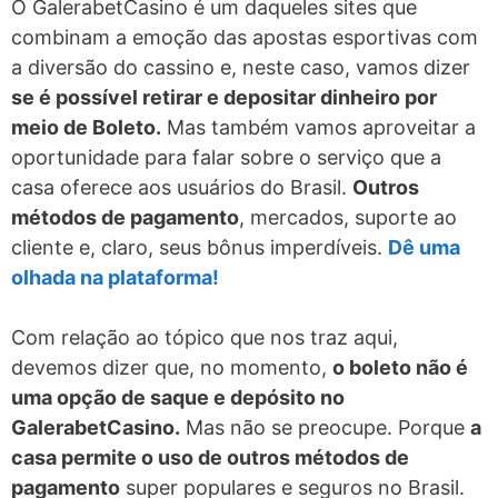
O GalerabetCasino é um daqueles sites que
combinam a emoção das apostas esportivas com
a diversão do cassino e, neste caso, vamos dizer
se é possível retirar e depositar dinheiro por
meio de Boleto.
Mas também vamos aproveitar a
oportunidade para falar sobre o serviço que a
casa oferece aos usuários do Brasil.
Outros
métodos de pagamento
, mercados, suporte ao
cliente e, claro, seus bônus imperdíveis.
Dê uma
olhada na plataforma!
Com relação ao tópico que nos traz aqui,
devemos dizer que, no momento,
o boleto não é
uma opção de saque e depósito no
GalerabetCasino.
Mas não se preocupe. Porque
a
casa permite o uso de outros métodos de
pagamento
super populares e seguros no Brasil.