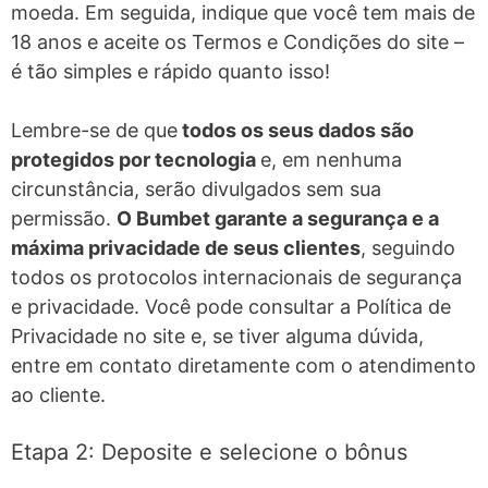
moeda. Em seguida, indique que você tem mais de
18 anos e aceite os Termos e Condições do site –
é tão simples e rápido quanto isso!
Lembre-se de que
todos os seus dados são
protegidos por tecnologia
e, em nenhuma
circunstância, serão divulgados sem sua
permissão.
O Bumbet garante a segurança e a
máxima privacidade de seus clientes
, seguindo
todos os protocolos internacionais de segurança
e privacidade. Você pode consultar a Política de
Privacidade no site e, se tiver alguma dúvida,
entre em contato diretamente com o atendimento
ao cliente.
Etapa 2: Deposite e selecione o bônus