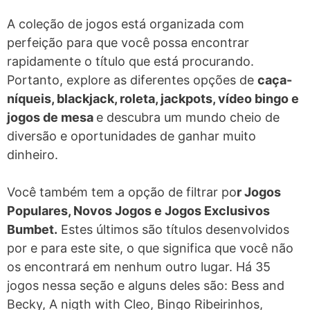
A coleção de jogos está organizada com
perfeição para que você possa encontrar
rapidamente o título que está procurando.
Portanto, explore as diferentes opções de
caça-
níqueis, blackjack, roleta, jackpots, vídeo bingo e
jogos de mesa
e descubra um mundo cheio de
diversão e oportunidades de ganhar muito
dinheiro.
Você também tem a opção de filtrar po
r Jogos
Populares, Novos Jogos e Jogos Exclusivos
Bumbet.
Estes últimos são títulos desenvolvidos
por e para este site, o que significa que você não
os encontrará em nenhum outro lugar. Há 35
jogos nessa seção e alguns deles são: Bess and
Becky, A nigth with Cleo, Bingo Ribeirinhos,