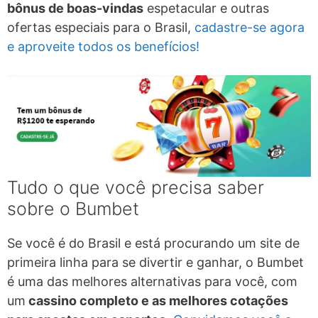
bônus de boas-vindas
espetacular e outras
ofertas especiais para o Brasil,
cadastre-se agora
e aproveite todos os benefícios!
Tudo o que você precisa saber
sobre o Bumbet
Se você é do Brasil e está procurando um site de
primeira linha para se divertir e ganhar, o Bumbet
é uma das melhores alternativas para você, com
um
cassino completo e as melhores cotações