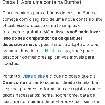
Etapa 1: Abra uma conta na Bumbet
O seu caminho para o bônus do cassino Bumbet
começa com o registro de uma nova conta no site
oficial. Esse processo é muito simples e
totalmente gratuito. Além disso,
você pode fazer
isso do seu computador ou de qualquer
dispositivo móvel,
pois o site se adapta a todos
os tamanhos de tela.
Neste artigo,
você pode
descobrir os melhores aplicativos móveis para
apostas.
Portanto,
visite o site
e clique no botão que diz
Criar conta
no canto superior direito da tela. Em
seguida, preencha o formulário de registro com os
dados necessários: nome, sobrenome, data de
nascimento, número de telefone, e-mail, senha e