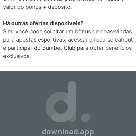
valor do bônus + depósito.
Há outras ofertas disponíveis?
Sim, você pode solicitar um bônus de boas-vindas
para apostas esportivas, acessar o recurso cahout
e participar do Bumbet Club para obter benefícios
exclusivos.
download.app