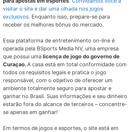
para apostas em esportes
.
Convidamos você a
visitar o site e dar uma olhada nos jogos
exclusivos.
Enquanto isso, prepare-se para
receber os melhores bônus do mercado.
Essa plataforma de entretenimento on-line é
operada pela BSports Media NV, uma empresa
que possui uma
licença de jogo do governo de
Curaçao.
A casa está em total conformidade com
todos os requisitos legais e pratica o jogo
responsável, com o objetivo de oferecer um
ambiente totalmente seguro para apostar e
ganhar no Brasil. Suas informações e seu dinheiro
estarão fora do alcance de terceiros – concentre-
se apenas em ganhar!
Em termos de jogos e esportes, o site está em