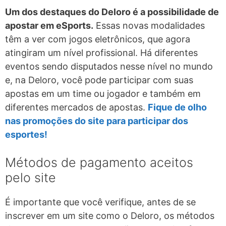
Um dos destaques do Deloro é a possibilidade de
apostar em eSports.
Essas novas modalidades
têm a ver com jogos eletrônicos, que agora
atingiram um nível profissional. Há diferentes
eventos sendo disputados nesse nível no mundo
e, na Deloro, você pode participar com suas
apostas em um time ou jogador e também em
diferentes mercados de apostas.
Fique de olho
nas promoções do site para participar dos
esportes!
Métodos de pagamento aceitos
pelo site
É importante que você verifique, antes de se
inscrever em um site como o Deloro, os métodos