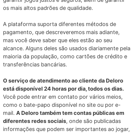
os mais altos padrões de qualidade.
A plataforma suporta diferentes métodos de
pagamento, que descreveremos mais adiante,
mas você deve saber que eles estão ao seu
alcance. Alguns deles são usados diariamente pela
maioria da população, como cartões de crédito e
transferências bancárias.
O serviço de atendimento ao cliente da Deloro
está disponível 24 horas por dia, todos os dias.
Você pode entrar em contato por vários meios,
como o bate-papo disponível no site ou por e-
mail.
A Deloro também tem contas públicas em
diferentes redes sociais
, onde são publicadas
informações que podem ser importantes ao jogar,