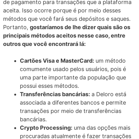
de pagamento para transações que a plataforma
aceita. Isso ocorre porque é por meio desses
métodos que você fará seus depósitos e saques.
Portanto,
gostaríamos de lhe dizer quais são os
principais métodos aceitos nesse caso, entre
outros que você encontrará lá:
Cartões Visa e MasterCard:
um método
comumente usado pelos usuários, pois é
uma parte importante da população que
possui esses métodos.
Transferências bancárias:
a Deloro está
associada a diferentes bancos e permite
transações por meio de transferências
bancárias.
Crypto Processing:
uma das opções mais
procuradas atualmente é fazer transações