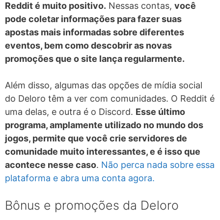
Reddit é muito positivo.
Nessas contas,
você
pode coletar informações para fazer suas
apostas mais informadas sobre diferentes
eventos, bem como descobrir as novas
promoções que o site lança regularmente.
Além disso, algumas das opções de mídia social
do Deloro têm a ver com comunidades. O Reddit é
uma delas, e outra é o Discord.
Esse último
programa, amplamente utilizado no mundo dos
jogos, permite que você crie servidores de
comunidade muito interessantes, e é isso que
acontece nesse caso
.
Não perca nada sobre essa
plataforma e abra uma conta agora.
Bônus e promoções da Deloro