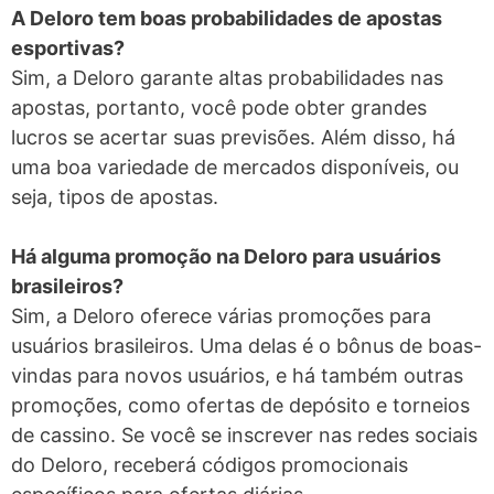
A Deloro tem boas probabilidades de apostas
esportivas?
Sim, a Deloro garante altas probabilidades nas
apostas, portanto, você pode obter grandes
lucros se acertar suas previsões. Além disso, há
uma boa variedade de mercados disponíveis, ou
seja, tipos de apostas.
Há alguma promoção na Deloro para usuários
brasileiros?
Sim, a Deloro oferece várias promoções para
usuários brasileiros. Uma delas é o bônus de boas-
vindas para novos usuários, e há também outras
promoções, como ofertas de depósito e torneios
de cassino. Se você se inscrever nas redes sociais
do Deloro, receberá códigos promocionais