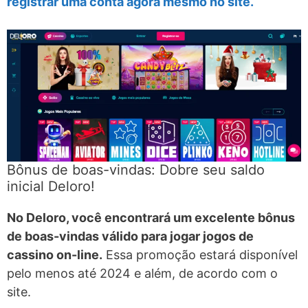
registrar uma conta agora mesmo no site.
Bônus de boas-vindas: Dobre seu saldo
inicial Deloro!
No Deloro, você encontrará um excelente bônus
de boas-vindas válido para jogar jogos de
cassino on-line.
Essa promoção estará disponível
pelo menos até 2024 e além, de acordo com o
site.