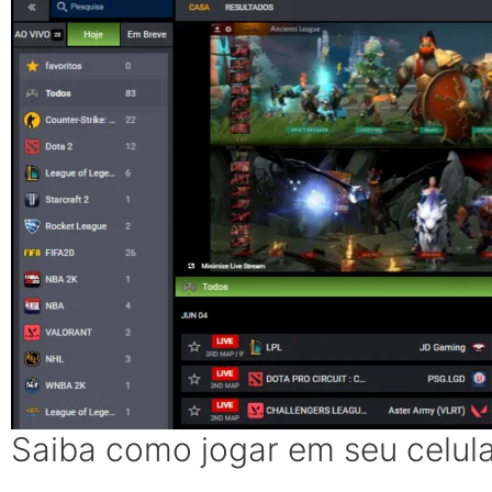
Saiba como jogar em seu celula