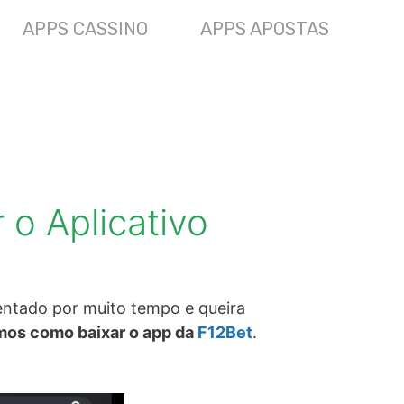
APPS CASSINO
APPS APOSTAS
o Aplicativo
entado por muito tempo e queira
mos como baixar o app da
F12Bet
.