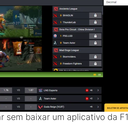
r sem baixar um aplicativo da F