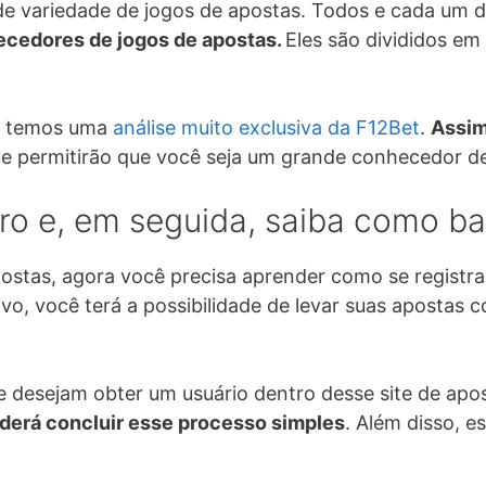
e variedade de jogos de apostas. Todos e cada um 
ecedores de jogos de apostas.
Eles são divididos em
, temos uma
análise muito exclusiva da F12Bet
.
Assim
ue permitirão que você seja um grande conhecedor de
tro e, em seguida, saiba como ba
ostas, agora você precisa aprender como se registra
ivo, você terá a possibilidade de levar suas apostas 
desejam obter um usuário dentro desse site de apos
oderá concluir esse processo simples
. Além disso, 