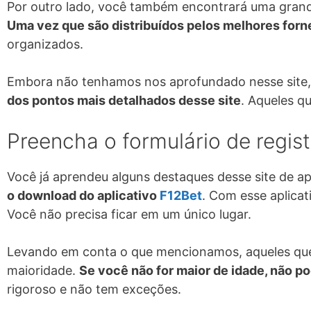
Por outro lado, você também encontrará uma grand
Uma vez que são distribuídos pelos melhores forn
organizados.
Embora não tenhamos nos aprofundado nesse site
dos pontos mais detalhados desse site
. Aqueles q
Preencha o formulário de regis
Você já aprendeu alguns destaques desse site de ap
o download do aplicativo
F12Bet
. Com esse aplicat
Você não precisa ficar em um único lugar.
Levando em conta o que mencionamos, aqueles que 
maioridade.
Se você não for maior de idade, não p
rigoroso e não tem exceções.