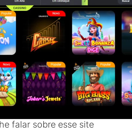
e falar sobre esse site