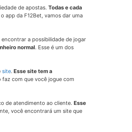
iedade de apostas.
Todas e cada
r o app da F12Bet, vamos dar uma
encontrar a possibilidade de jogar
nheiro normal
. Esse é um dos
e
site
.
Esse site tem a
so faz com que você jogue com
ço de atendimento ao cliente.
Esse
nte, você encontrará um site que