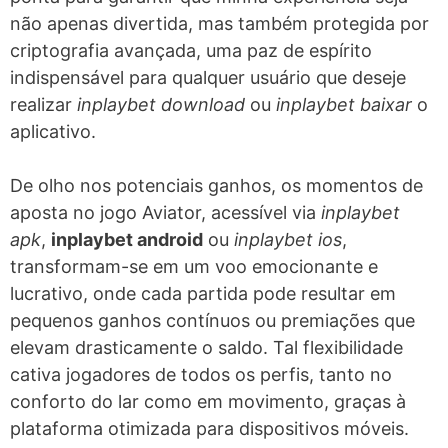
não apenas divertida, mas também protegida por
criptografia avançada, uma paz de espírito
indispensável para qualquer usuário que deseje
realizar
inplaybet download
ou
inplaybet baixar
o
aplicativo.
De olho nos potenciais ganhos, os momentos de
aposta no jogo Aviator, acessível via
inplaybet
apk
,
inplaybet android
ou
inplaybet ios
,
transformam-se em um voo emocionante e
lucrativo, onde cada partida pode resultar em
pequenos ganhos contínuos ou premiações que
elevam drasticamente o saldo. Tal flexibilidade
cativa jogadores de todos os perfis, tanto no
conforto do lar como em movimento, graças à
plataforma otimizada para dispositivos móveis.