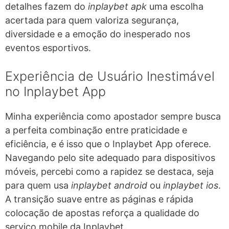
detalhes fazem do
inplaybet apk
uma escolha
acertada para quem valoriza segurança,
diversidade e a emoção do inesperado nos
eventos esportivos.
Experiência de Usuário Inestimável
no Inplaybet App
Minha experiência como apostador sempre busca
a perfeita combinação entre praticidade e
eficiência, e é isso que o Inplaybet App oferece.
Navegando pelo site adequado para dispositivos
móveis, percebi como a rapidez se destaca, seja
para quem usa
inplaybet android
ou
inplaybet ios
.
A transição suave entre as páginas e rápida
colocação de apostas reforça a qualidade do
serviço mobile da Inplaybet.