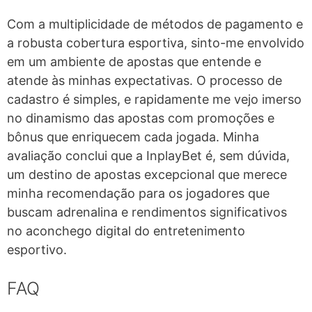
Com a multiplicidade de métodos de pagamento e
a robusta cobertura esportiva, sinto-me envolvido
em um ambiente de apostas que entende e
atende às minhas expectativas. O processo de
cadastro é simples, e rapidamente me vejo imerso
no dinamismo das apostas com promoções e
bônus que enriquecem cada jogada. Minha
avaliação conclui que a InplayBet é, sem dúvida,
um destino de apostas excepcional que merece
minha recomendação para os jogadores que
buscam adrenalina e rendimentos significativos
no aconchego digital do entretenimento
esportivo.
FAQ