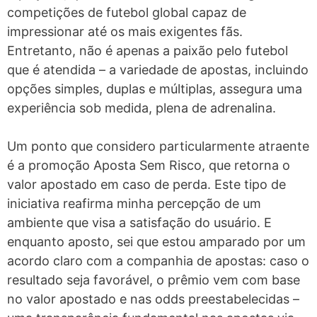
competições de futebol global capaz de
impressionar até os mais exigentes fãs.
Entretanto, não é apenas a paixão pelo futebol
que é atendida – a variedade de apostas, incluindo
opções simples, duplas e múltiplas, assegura uma
experiência sob medida, plena de adrenalina.
Um ponto que considero particularmente atraente
é a promoção Aposta Sem Risco, que retorna o
valor apostado em caso de perda. Este tipo de
iniciativa reafirma minha percepção de um
ambiente que visa a satisfação do usuário. E
enquanto aposto, sei que estou amparado por um
acordo claro com a companhia de apostas: caso o
resultado seja favorável, o prêmio vem com base
no valor apostado e nas odds preestabelecidas –