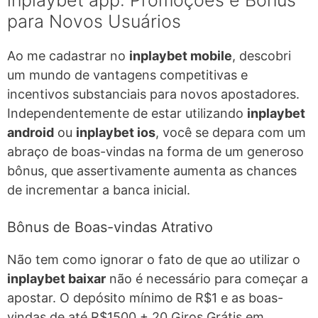
inplaybet app: Promoções e Bônus
para Novos Usuários
Ao me cadastrar no
inplaybet mobile
, descobri
um mundo de vantagens competitivas e
incentivos substanciais para novos apostadores.
Independentemente de estar utilizando
inplaybet
android
ou
inplaybet ios
, você se depara com um
abraço de boas-vindas na forma de um generoso
bônus, que assertivamente aumenta as chances
de incrementar a banca inicial.
Bônus de Boas-vindas Atrativo
Não tem como ignorar o fato de que ao utilizar o
inplaybet baixar
não é necessário para começar a
apostar. O depósito mínimo de R$1 e as boas-
vindas de até R$1500 + 20 Giros Grátis em