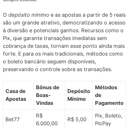
O
depósito mínimo
e as apostas a partir de 5 reais
são um grande atrativo, democratizando o acesso
à diversão e potenciais ganhos. Recursos como o
Pix, que garante transações imediatas sem
cobrança de taxas, tornam esse ponto ainda mais
forte. E para os mais tradicionais, métodos como
o boleto bancário seguem disponíveis,
preservando o controle sobre as transações.
Bônus de
Métodos
Casa de
Depósito
Boas-
de
Apostas
Mínimo
Vindas
Pagamento
R$
Pix, Boleto,
Bet77
R$ 5,00
6.000,00
PicPay