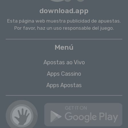
download.app
Esta página web muestra publicidad de apuestas.
Por favor, haz un uso responsable del juego.
Menú
Apostas ao Vivo
Apps Cassino
Apps Apostas