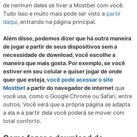
de nenhum deles se tiver a Mostbet com você.
Tudo isso e muito mais pode ser visto a
partir
daqui
, entrando na página principal.
Além disso, podemos dizer que há outra maneira
de jogar a partir de seus dispositivos sem a
necessidade de download, você escolhe a
maneira que mais gosta. Por exemplo, se você
estiver em seu celular e quiser jogar de onde
quer que esteja,
você pode acessar o site
Mostbet
a partir do navegador de internet
que
você usa, como o Google Chrome ou Safari, entre
outros. Você verá que a própria página se adapta
a ela e a partir dela você poderá se mover com
total conforto.