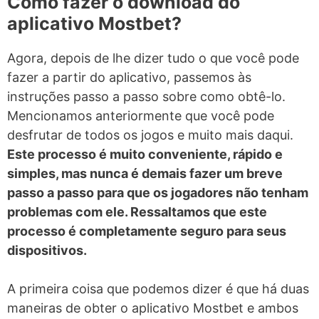
Como fazer o download do
aplicativo Mostbet?
Agora, depois de lhe dizer tudo o que você pode
fazer a partir do aplicativo, passemos às
instruções passo a passo sobre como obtê-lo.
Mencionamos anteriormente que você pode
desfrutar de todos os jogos e muito mais daqui.
Este processo é muito conveniente, rápido e
simples, mas nunca é demais fazer um breve
passo a passo para que os jogadores não tenham
problemas com ele. Ressaltamos que este
processo é completamente seguro para seus
dispositivos.
A primeira coisa que podemos dizer é que há duas
maneiras de obter o aplicativo Mostbet e ambos