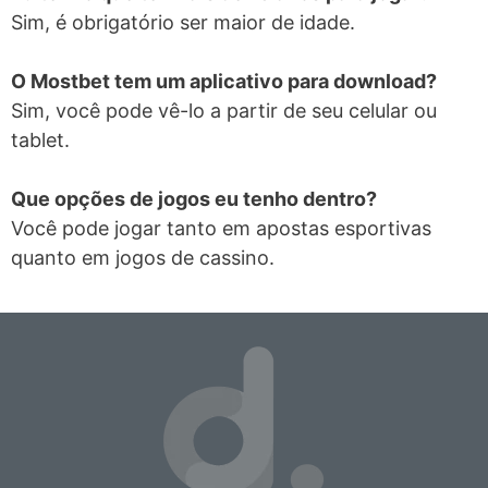
Sim, é obrigatório ser maior de idade.
O Mostbet tem um aplicativo para download?
Sim, você pode vê-lo a partir de seu celular ou
tablet.
Que opções de jogos eu tenho dentro?
Você pode jogar tanto em apostas esportivas
quanto em jogos de cassino.