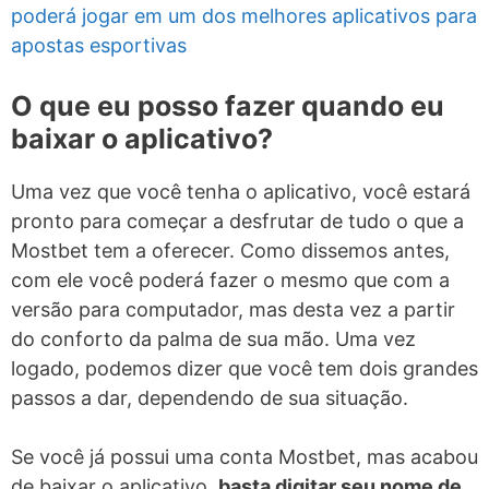
poderá jogar em um dos melhores aplicativos para
apostas esportivas
O que eu posso fazer quando eu
baixar o aplicativo?
Uma vez que você tenha o aplicativo, você estará
pronto para começar a desfrutar de tudo o que a
Mostbet tem a oferecer. Como dissemos antes,
com ele você poderá fazer o mesmo que com a
versão para computador, mas desta vez a partir
do conforto da palma de sua mão. Uma vez
logado, podemos dizer que você tem dois grandes
passos a dar, dependendo de sua situação.
Se você já possui uma conta Mostbet, mas acabou
de baixar o aplicativo,
basta digitar seu nome de