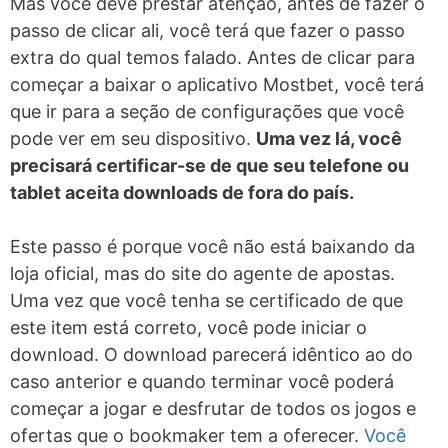
Mas você deve prestar atenção, antes de fazer o
passo de clicar ali, você terá que fazer o passo
extra do qual temos falado. Antes de clicar para
começar a baixar o aplicativo Mostbet, você terá
que ir para a seção de configurações que você
pode ver em seu dispositivo.
Uma vez lá, você
precisará certificar-se de que seu telefone ou
tablet aceita downloads de fora do país.
Este passo é porque você não está baixando da
loja oficial, mas do site do agente de apostas.
Uma vez que você tenha se certificado de que
este item está correto, você pode iniciar o
download. O download parecerá idêntico ao do
caso anterior e quando terminar você poderá
começar a jogar e desfrutar de todos os jogos e
ofertas que o bookmaker tem a oferecer.
Você