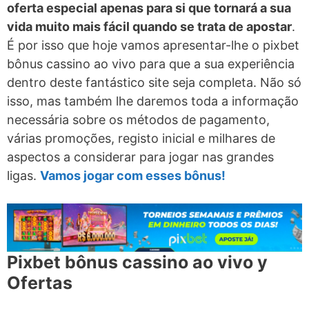
oferta especial apenas para si que tornará a sua
vida muito mais fácil quando se trata de apostar
.
É por isso que hoje vamos apresentar-lhe o pixbet
bônus cassino ao vivo para que a sua experiência
dentro deste fantástico site seja completa. Não só
isso, mas também lhe daremos toda a informação
necessária sobre os métodos de pagamento,
várias promoções, registo inicial e milhares de
aspectos a considerar para jogar nas grandes
ligas.
Vamos jogar com esses bônus!
Pixbet bônus cassino ao vivo y
Ofertas