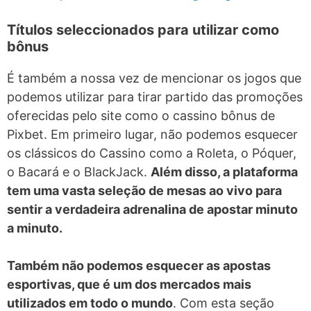
Títulos seleccionados para utilizar como
bônus
É também a nossa vez de mencionar os jogos que
podemos utilizar para tirar partido das promoções
oferecidas pelo site como o cassino bônus de
Pixbet. Em primeiro lugar, não podemos esquecer
os clássicos do Cassino como a Roleta, o Póquer,
o Bacará e o BlackJack.
Além disso, a plataforma
tem uma vasta seleção de mesas ao vivo para
sentir a verdadeira adrenalina de apostar minuto
a minuto.
Também não podemos esquecer as apostas
esportivas, que é um dos mercados mais
utilizados em todo o mundo
. Com esta seção