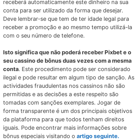
receberá automaticamente este dinheiro na sua
conta para ser utilizado da forma que desejar.
Deve lembrar-se que tem de ter idade legal para
receber a promoção e ao mesmo tempo utilizá-la
com o seu número de telefone.
Isto significa que não poderá receber Pixbet e o
seu cassino de bônus duas vezes com a mesma
conta
. Este procedimento pode ser considerado
ilegal e pode resultar em algum tipo de sanção. As
actividades fraudulentas nos cassinos não são
permitidas e as decisões a este respeito são
tomadas com sanções exemplares. Jogar de
forma transparente é um dos principais objetivos
da plataforma para que todos tenham direitos
iguais. Pode encontrar mais informações sobre
bônus especiais visitando o
artigo seguinte.