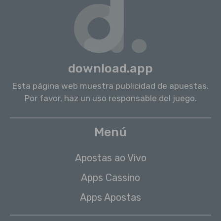
download.app
Esta página web muestra publicidad de apuestas.
Por favor, haz un uso responsable del juego.
Menú
Apostas ao Vivo
Apps Cassino
Apps Apostas