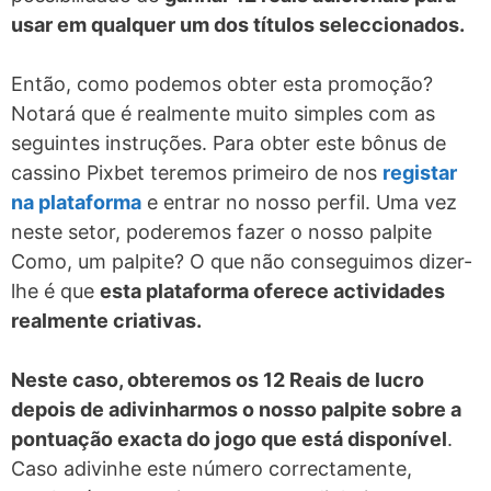
usar em qualquer um dos títulos seleccionados.
Então, como podemos obter esta promoção?
Notará que é realmente muito simples com as
seguintes instruções. Para obter este bônus de
cassino Pixbet teremos primeiro de nos
registar
na plataforma
e entrar no nosso perfil. Uma vez
neste setor, poderemos fazer o nosso palpite
Como, um palpite? O que não conseguimos dizer-
lhe é que
esta plataforma oferece actividades
realmente criativas.
Neste caso, obteremos os 12 Reais de lucro
depois de adivinharmos o nosso palpite sobre a
pontuação exacta do jogo que está disponível
.
Caso adivinhe este número correctamente,