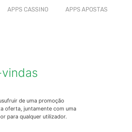
APPS CASSINO
APPS APOSTAS
-vindas
usufruir de uma promoção
ta oferta, juntamente com uma
r para qualquer utilizador.