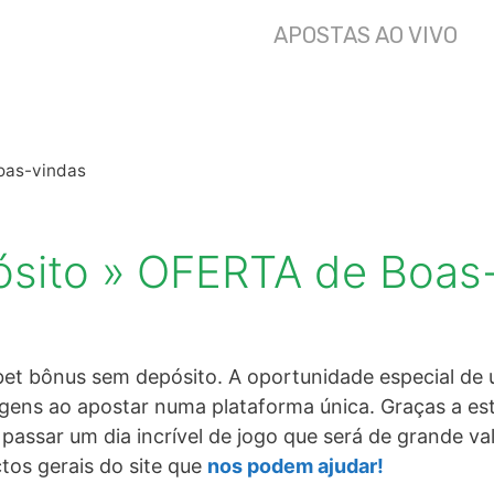
APOSTAS AO VIVO
oas-vindas
sito » OFERTA de Boas
et bônus sem depósito. A oportunidade especial de 
agens ao apostar numa plataforma única. Graças a es
assar um dia incrível de jogo que será de grande valo
os gerais do site que
nos podem ajudar!