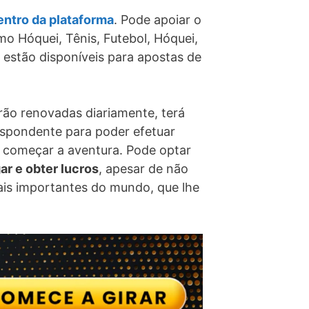
entro da plataforma
. Pode apoiar o
o Hóquei, Tênis, Futebol, Hóquei,
 estão disponíveis para apostas de
rão renovadas diariamente, terá
espondente para poder efetuar
a começar a aventura. Pode optar
ar e obter lucros
, apesar de não
is importantes do mundo, que lhe