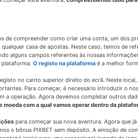
mos de compreender como criar uma conta, um dos p
ualquer casa de apostas. Neste caso, temos de refe
ndo alguns campos referentes às nossas informações
a plataforma.
O registo na plataforma
é a melhor form
registo no canto superior direito do ecrã. Neste loc
rtantes. Para começar, é necessário introduzir o n
com a operação. Agora devemos completar outros dad
e moeda com a qual vamos operar dentro da platafo
dições
para começar sua nova aventura. Agora que já
os o bônus PIXBET sem depósito. A emoção de com