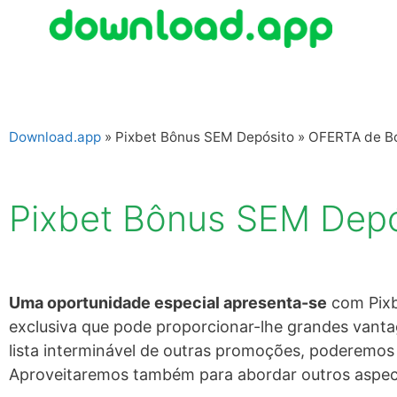
Download.app
»
Pixbet Bônus SEM Depósito » OFERTA de B
Pixbet Bônus SEM Depó
Uma oportunidade especial apresenta-se
com Pixb
exclusiva que pode proporcionar-lhe grandes vant
lista interminável de outras promoções, poderemos p
Aproveitaremos também para abordar outros aspect