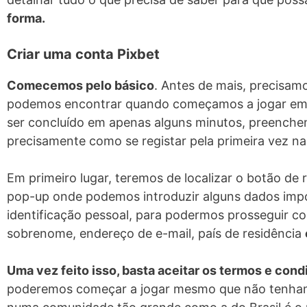
forma.
Criar uma conta Pixbet
Comecemos pelo básico
. Antes de mais, precisa
podemos encontrar quando começamos a jogar em q
ser concluído em apenas alguns minutos, preenche
precisamente como se registar pela primeira vez n
Em primeiro lugar, teremos de localizar o botão de 
pop-up onde podemos introduzir alguns dados impo
identificação pessoal, para podermos prosseguir 
sobrenome, endereço de e-mail, país de residência
Uma vez feito isso, basta aceitar os termos e con
poderemos começar a jogar mesmo que não tenham