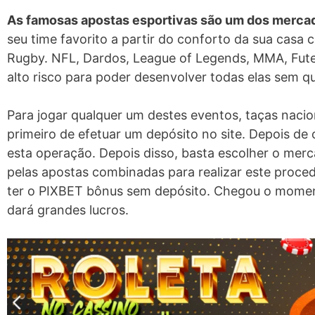
As famosas apostas esportivas são um dos merca
seu time favorito a partir do conforto da sua cas
Rugby. NFL, Dardos, League of Legends, MMA, Futebo
alto risco para poder desenvolver todas elas sem q
Para jogar qualquer um destes eventos, taças naci
primeiro de efetuar um depósito no site. Depois d
esta operação. Depois disso, basta escolher o mer
pelas apostas combinadas para realizar este proc
ter o PIXBET bônus sem depósito. Chegou o momen
dará grandes lucros.