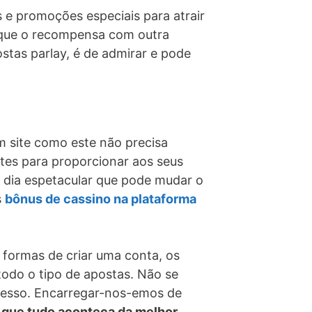
 e promoções especiais para atrair
e que o recompensa com outra
stas parlay, é de admirar e pode
um site como este não precisa
ntes para proporcionar aos seus
m dia espetacular que pode mudar o
s
bônus de cassino na plataforma
formas de criar uma conta, os
todo o tipo de apostas. Não se
cesso. Encarregar-nos-emos de
que tudo aconteça da melhor