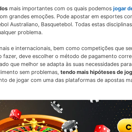
dos
mais importantes com os quais podemos
jogar d
a com grandes emoções. Pode apostar em esportes com
l Australiano, Basquetebol. Todas estas disciplinas
ualquer problema.
onais e internacionais, bem como competições que se
e o fazer, deve escolher o método de pagamento corr
cado que melhor se adapta às suas necessidades par
edimento sem problemas,
tendo mais hipóteses de jog
to de jogar com uma das plataformas de apostas ma