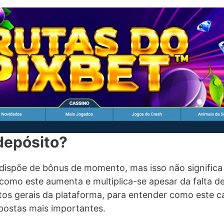
depósito?
dispõe de bônus de momento, mas isso não significa
 como este aumenta e multiplica-se apesar da falta 
tos gerais da plataforma, para entender como este c
postas mais importantes.