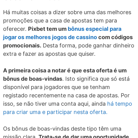
Há muitas coisas a dizer sobre uma das melhores
promoções que a casa de apostas tem para
oferecer.
Pixbet tem um
bônus especial para
jogar os melhores jogos de cassino
com códigos
promocionais.
Desta forma, pode ganhar dinheiro
extra e fazer as apostas que quiser.
A primeira coisa a notar é que esta oferta é um
bônus de boas-vindas
. Isto significa que só está
disponível para jogadores que se tenham
registado recentemente na casa de apostas. Por
isso, se não tiver uma conta aqui, ainda
há tempo
para criar uma e participar nesta oferta.
Os bônus de boas-vindas deste tipo têm uma
missão clara.
Trata-se de dar uma oportunidade