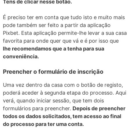
Tens de clicar nesse botão.
É preciso ter em conta que tudo isto e muito mais
pode também ser feito a partir da aplicação
Pixbet. Esta aplicação permite-lhe levar a sua casa
favorita para onde quer que vá e é por isso que
lhe recomendamos que a tenha para sua
conveniência.
Preencher o formulário de inscrição
Uma vez dentro da casa com o botão de registo,
poderá aceder à segunda etapa do processo. Aqui
verá, quando iniciar sessão, que tem dois
formulários para preencher.
Depois de preencher
todos os dados solicitados, tem acesso ao final
do processo para ter uma conta.