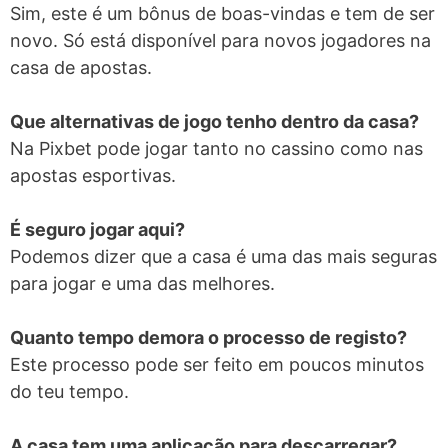
Sim, este é um bônus de boas-vindas e tem de ser
novo. Só está disponível para novos jogadores na
casa de apostas.
Que alternativas de jogo tenho dentro da casa?
Na Pixbet pode jogar tanto no cassino como nas
apostas esportivas.
É seguro jogar aqui?
Podemos dizer que a casa é uma das mais seguras
para jogar e uma das melhores.
Quanto tempo demora o processo de registo?
Este processo pode ser feito em poucos minutos
do teu tempo.
A casa tem uma aplicação para descarregar?