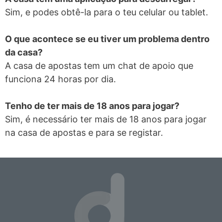
Sim, e podes obtê-la para o teu celular ou tablet.
O que acontece se eu tiver um problema dentro
da casa?
A casa de apostas tem um chat de apoio que
funciona 24 horas por dia.
Tenho de ter mais de 18 anos para jogar?
Sim, é necessário ter mais de 18 anos para jogar
na casa de apostas e para se registar.