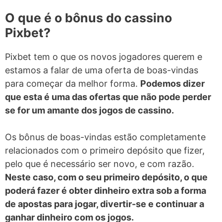
O que é o bônus do cassino
Pixbet?
Pixbet tem o que os novos jogadores querem e
estamos a falar de uma oferta de boas-vindas
para começar da melhor forma.
Podemos dizer
que esta é uma das ofertas que não pode perder
se for um amante dos jogos de cassino.
Os bônus de boas-vindas estão completamente
relacionados com o primeiro depósito que fizer,
pelo que é necessário ser novo, e com razão.
Neste caso, com o seu primeiro depósito, o que
poderá fazer é obter dinheiro extra sob a forma
de apostas para jogar, divertir-se e continuar a
ganhar dinheiro com os jogos.