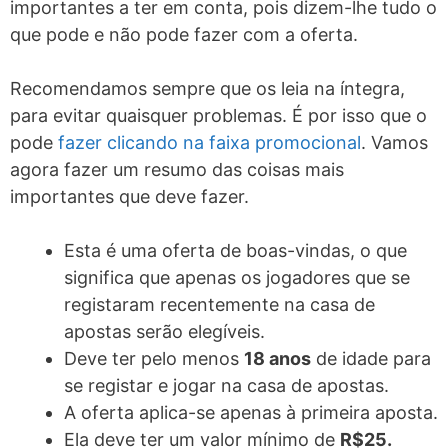
importantes a ter em conta, pois dizem-lhe tudo o
que pode e não pode fazer com a oferta.
Recomendamos sempre que os leia na íntegra,
para evitar quaisquer problemas. É por isso que o
pode
fazer clicando na faixa promocional
. Vamos
agora fazer um resumo das coisas mais
importantes que deve fazer.
Esta é uma oferta de boas-vindas, o que
significa que apenas os jogadores que se
registaram recentemente na casa de
apostas serão elegíveis.
Deve ter pelo menos
18 anos
de idade para
se registar e jogar na casa de apostas.
A oferta aplica-se apenas à primeira aposta.
Ela deve ter um valor mínimo de
R$25.