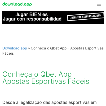
Download.app
»
Conheça o Qbet App – Apostas Esportivas
Fáceis
Conheça o Qbet App –
Apostas Esportivas Fáceis
Desde a legalização das apostas esportivas em