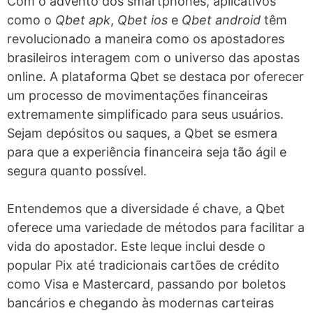
Com o advento dos smartphones, aplicativos
como o
Qbet apk
,
Qbet ios
e
Qbet android
têm
revolucionado a maneira como os apostadores
brasileiros interagem com o universo das apostas
online. A plataforma Qbet se destaca por oferecer
um processo de movimentações financeiras
extremamente simplificado para seus usuários.
Sejam depósitos ou saques, a Qbet se esmera
para que a experiência financeira seja tão ágil e
segura quanto possível.
Entendemos que a diversidade é chave, a Qbet
oferece uma variedade de métodos para facilitar a
vida do apostador. Este leque inclui desde o
popular Pix até tradicionais cartões de crédito
como Visa e Mastercard, passando por boletos
bancários e chegando às modernas carteiras