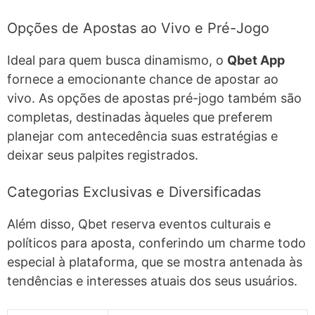
Opções de Apostas ao Vivo e Pré-Jogo
Ideal para quem busca dinamismo, o
Qbet App
fornece a emocionante chance de apostar ao
vivo. As opções de apostas pré-jogo também são
completas, destinadas àqueles que preferem
planejar com antecedência suas estratégias e
deixar seus palpites registrados.
Categorias Exclusivas e Diversificadas
Além disso, Qbet reserva eventos culturais e
políticos para aposta, conferindo um charme todo
especial à plataforma, que se mostra antenada às
tendências e interesses atuais dos seus usuários.