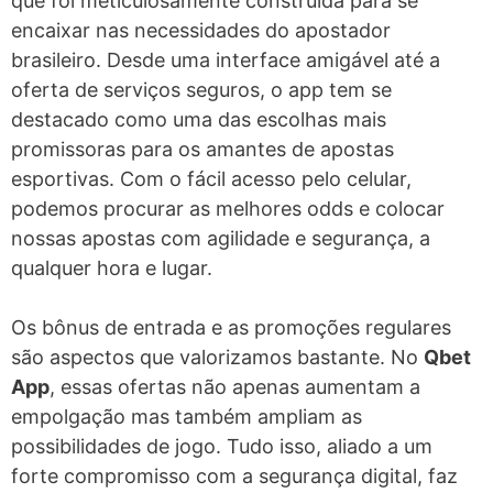
que foi meticulosamente construída para se
encaixar nas necessidades do apostador
brasileiro. Desde uma interface amigável até a
oferta de serviços seguros, o app tem se
destacado como uma das escolhas mais
promissoras para os amantes de apostas
esportivas. Com o fácil acesso pelo celular,
podemos procurar as melhores odds e colocar
nossas apostas com agilidade e segurança, a
qualquer hora e lugar.
Os bônus de entrada e as promoções regulares
são aspectos que valorizamos bastante. No
Qbet
App
, essas ofertas não apenas aumentam a
empolgação mas também ampliam as
possibilidades de jogo. Tudo isso, aliado a um
forte compromisso com a segurança digital, faz