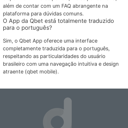
além de contar com um FAQ abrangente na
plataforma para dúvidas comuns.
O App da Qbet está totalmente traduzido
para o português?
Sim, o Qbet App oferece uma interface
completamente traduzida para o português,
respeitando as particularidades do usuário
brasileiro com uma navegação intuitiva e design
atraente (qbet mobile).