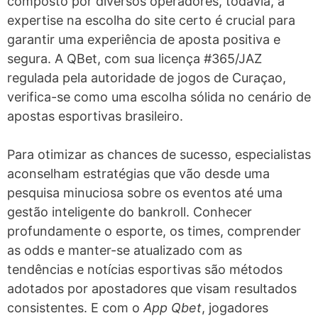
composto por diversos operadores, todavia, a
expertise na escolha do site certo é crucial para
garantir uma experiência de aposta positiva e
segura. A QBet, com sua licença #365/JAZ
regulada pela autoridade de jogos de Curaçao,
verifica-se como uma escolha sólida no cenário de
apostas esportivas brasileiro.
Para otimizar as chances de sucesso, especialistas
aconselham estratégias que vão desde uma
pesquisa minuciosa sobre os eventos até uma
gestão inteligente do bankroll. Conhecer
profundamente o esporte, os times, comprender
as odds e manter-se atualizado com as
tendências e notícias esportivas são métodos
adotados por apostadores que visam resultados
consistentes. E com o
App
Qbet
, jogadores