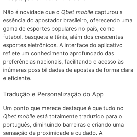
Não é novidade que o
Qbet mobile
capturou a
essência do apostador brasileiro, oferecendo uma
gama de esportes populares no país, como
futebol, basquete e tênis, além dos crescentes
esportes eletrônicos. A interface do aplicativo
reflete um conhecimento aprofundado das
preferências nacionais, facilitando o acesso às
inúmeras possibilidades de apostas de forma clara
e eficiente.
Tradução e Personalização do App
Um ponto que merece destaque é que tudo no
Qbet mobile
está totalmente traduzido para o
português, diminuindo barreiras e criando uma
sensação de proximidade e cuidado. A