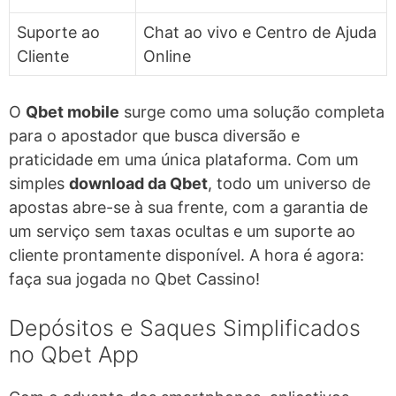
Suporte ao
Chat ao vivo e Centro de Ajuda
Cliente
Online
O
Qbet mobile
surge como uma solução completa
para o apostador que busca diversão e
praticidade em uma única plataforma. Com um
simples
download da
Qbet
, todo um universo de
apostas abre-se à sua frente, com a garantia de
um serviço sem taxas ocultas e um suporte ao
cliente prontamente disponível. A hora é agora:
faça sua jogada no Qbet Cassino!
Depósitos e Saques Simplificados
no Qbet App