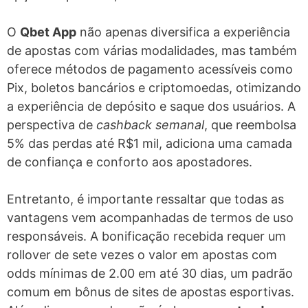
O
Qbet App
não apenas diversifica a experiência
de apostas com várias modalidades, mas também
oferece métodos de pagamento acessíveis como
Pix, boletos bancários e criptomoedas, otimizando
a experiência de depósito e saque dos usuários. A
perspectiva de
cashback semanal
, que reembolsa
5% das perdas até R$1 mil, adiciona uma camada
de confiança e conforto aos apostadores.
Entretanto, é importante ressaltar que todas as
vantagens vem acompanhadas de termos de uso
responsáveis. A bonificação recebida requer um
rollover de sete vezes o valor em apostas com
odds mínimas de 2.00 em até 30 dias, um padrão
comum em bônus de sites de apostas esportivas.