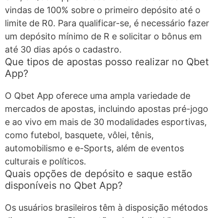
vindas de 100% sobre o primeiro depósito até o
limite de R0. Para qualificar-se, é necessário fazer
um depósito mínimo de R e solicitar o bônus em
até 30 dias após o cadastro.
Que tipos de apostas posso realizar no Qbet
App?
O Qbet App oferece uma ampla variedade de
mercados de apostas, incluindo apostas pré-jogo
e ao vivo em mais de 30 modalidades esportivas,
como futebol, basquete, vôlei, tênis,
automobilismo e e-Sports, além de eventos
culturais e políticos.
Quais opções de depósito e saque estão
disponíveis no Qbet App?
Os usuários brasileiros têm à disposição métodos