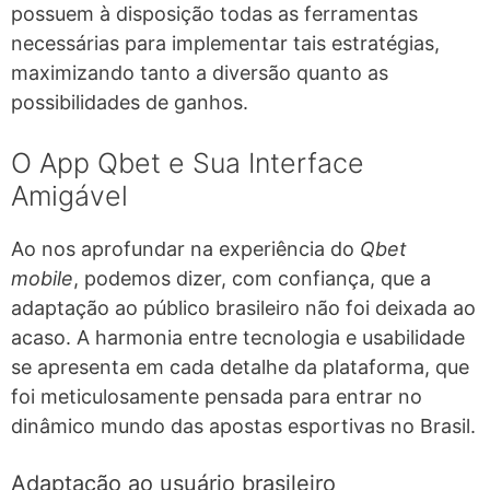
possuem à disposição todas as ferramentas
necessárias para implementar tais estratégias,
maximizando tanto a diversão quanto as
possibilidades de ganhos.
O App Qbet e Sua Interface
Amigável
Ao nos aprofundar na experiência do
Qbet
mobile
, podemos dizer, com confiança, que a
adaptação ao público brasileiro não foi deixada ao
acaso. A harmonia entre tecnologia e usabilidade
se apresenta em cada detalhe da plataforma, que
foi meticulosamente pensada para entrar no
dinâmico mundo das apostas esportivas no Brasil.
Adaptação ao usuário brasileiro