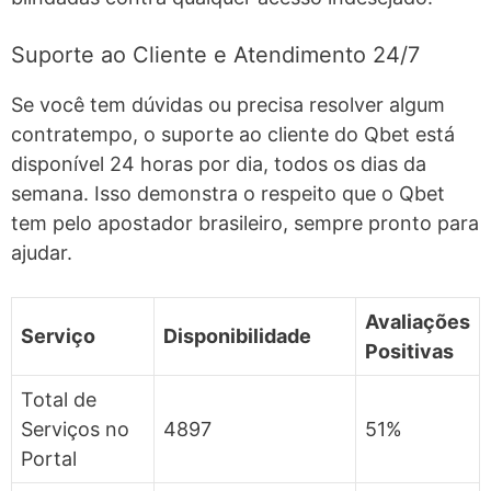
Suporte ao Cliente e Atendimento 24/7
Se você tem dúvidas ou precisa resolver algum
contratempo, o suporte ao cliente do Qbet está
disponível 24 horas por dia, todos os dias da
semana. Isso demonstra o respeito que o Qbet
tem pelo apostador brasileiro, sempre pronto para
ajudar.
Avaliações
Serviço
Disponibilidade
Positivas
Total de
Serviços no
4897
51%
Portal