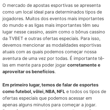
O mercado de apostas esportivas se apresenta
como um local ideal para determinados tipos de
jogadores. Muitos dos eventos mais importantes
do mundo e as ligas mais importantes têm seu
lugar nesse cassino, assim como o bônus cassino
da TVBET e outras ofertas especiais. Para isso,
devemos mencionar as modalidades esportivas
atuais com as quais podemos começar nossa
aventura de uma vez por todas. É importante tê-
las em mente para poder jogar
corretamente e
aproveitar os benefícios
.
Em primeiro lugar, temos de falar de esportes
como futebol, vôlei, NBA, NFL
e todos os tipos de
ofertas especiais que podemos acessar em
apenas alguns minutos para começar a jogar.