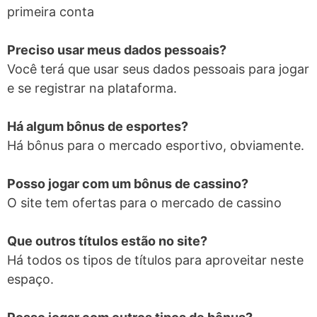
primeira conta
Preciso usar meus dados pessoais?
Você terá que usar seus dados pessoais para jogar
e se registrar na plataforma.
Há algum bônus de esportes?
Há bônus para o mercado esportivo, obviamente.
Posso jogar com um bônus de cassino?
O site tem ofertas para o mercado de cassino
Que outros títulos estão no site?
Há todos os tipos de títulos para aproveitar neste
espaço.