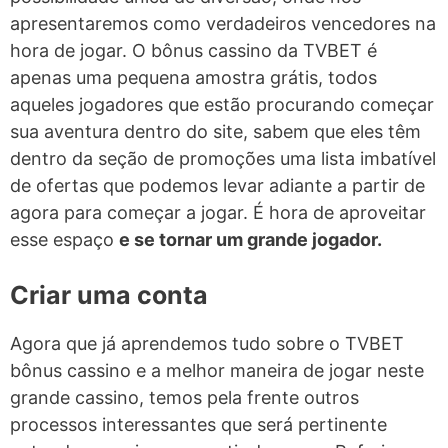
apresentaremos como verdadeiros vencedores na
hora de jogar. O bônus cassino da TVBET é
apenas uma pequena amostra grátis, todos
aqueles jogadores que estão procurando começar
sua aventura dentro do site, sabem que eles têm
dentro da seção de promoções uma lista imbatível
de ofertas que podemos levar adiante a partir de
agora para começar a jogar. É hora de aproveitar
esse espaço
e se tornar um grande jogador.
Criar uma conta
Agora que já aprendemos tudo sobre o TVBET
bônus cassino e a melhor maneira de jogar neste
grande cassino, temos pela frente outros
processos interessantes que será pertinente