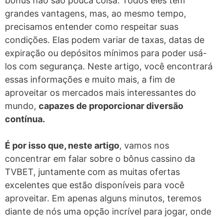
bônus não são pouca coisa. Todos eles têm
grandes vantagens, mas, ao mesmo tempo,
precisamos entender como respeitar suas
condições. Elas podem variar de taxas, datas de
expiração ou depósitos mínimos para poder usá-
los com segurança. Neste artigo, você encontrará
essas informações e muito mais, a fim de
aproveitar os mercados mais interessantes do
mundo,
capazes de proporcionar diversão
contínua.
É por isso que, neste artigo
, vamos nos
concentrar em falar sobre o bônus cassino da
TVBET, juntamente com as muitas ofertas
excelentes que estão disponíveis para você
aproveitar. Em apenas alguns minutos, teremos
diante de nós uma opção incrível para jogar, onde