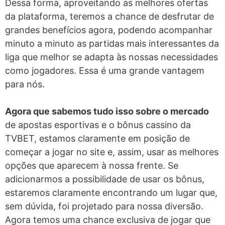
Dessa forma, aproveitando as melhores ofertas
da plataforma, teremos a chance de desfrutar de
grandes benefícios agora, podendo acompanhar
minuto a minuto as partidas mais interessantes da
liga que melhor se adapta às nossas necessidades
como jogadores. Essa é uma grande vantagem
para nós.
Agora que sabemos tudo isso sobre o mercado
de apostas esportivas e o bônus cassino da
TVBET, estamos claramente em posição de
começar a jogar no site e, assim, usar as melhores
opções que aparecem à nossa frente. Se
adicionarmos a possibilidade de usar os bônus,
estaremos claramente encontrando um lugar que,
sem dúvida, foi projetado para nossa diversão.
Agora temos uma chance exclusiva de jogar que