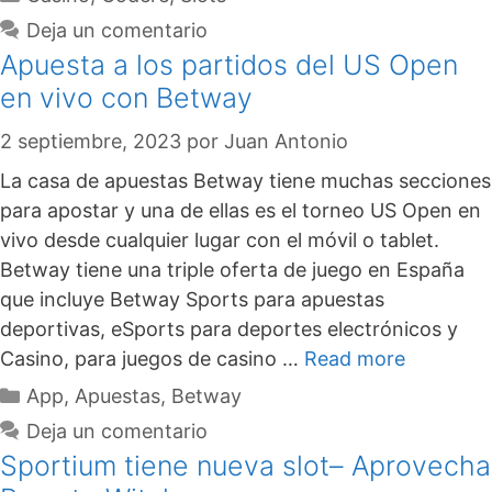
Deja un comentario
Apuesta a los partidos del US Open
en vivo con Betway
2 septiembre, 2023
por
Juan Antonio
La casa de apuestas Betway tiene muchas secciones
para apostar y una de ellas es el torneo US Open en
vivo desde cualquier lugar con el móvil o tablet.
Betway tiene una triple oferta de juego en España
que incluye Betway Sports para apuestas
deportivas, eSports para deportes electrónicos y
Casino, para juegos de casino …
Read more
App
,
Apuestas
,
Betway
Deja un comentario
Sportium tiene nueva slot– Aprovecha