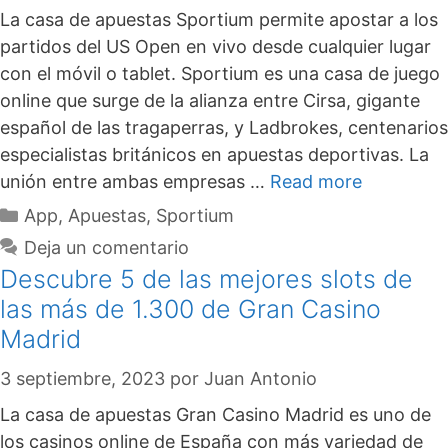
La casa de apuestas Sportium permite apostar a los
partidos del US Open en vivo desde cualquier lugar
con el móvil o tablet. Sportium es una casa de juego
online que surge de la alianza entre Cirsa, gigante
español de las tragaperras, y Ladbrokes, centenarios
especialistas británicos en apuestas deportivas. La
unión entre ambas empresas …
Read more
App
,
Apuestas
,
Sportium
Deja un comentario
Descubre 5 de las mejores slots de
las más de 1.300 de Gran Casino
Madrid
3 septiembre, 2023
por
Juan Antonio
La casa de apuestas Gran Casino Madrid es uno de
los casinos online de España con más variedad de