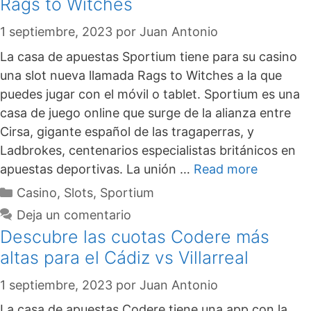
Rags to Witches
1 septiembre, 2023
por
Juan Antonio
La casa de apuestas Sportium tiene para su casino
una slot nueva llamada Rags to Witches a la que
puedes jugar con el móvil o tablet. Sportium es una
casa de juego online que surge de la alianza entre
Cirsa, gigante español de las tragaperras, y
Ladbrokes, centenarios especialistas británicos en
apuestas deportivas. La unión …
Read more
Casino
,
Slots
,
Sportium
Deja un comentario
Descubre las cuotas Codere más
altas para el Cádiz vs Villarreal
1 septiembre, 2023
por
Juan Antonio
La casa de apuestas Codere tiene una app con la