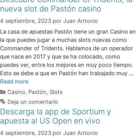
nueva slot de Pastón casino
4 septiembre, 2023
por
Juan Antonio
La casa de apuestas Pastón tiene un gran Casino en
la que puedes jugar a muchas slots nuevas como
Commander of Tridents. Hablamos de un operador
que nace en 2017 y que se ha colocado, como
puedes ver, entre los mejores en muy poco tiempo.
Esto se debe a que en Pastón han trabajado muy …
Read more
Casino
,
Pastón
,
Slots
Deja un comentario
Descarga la app de Sportium y
apuesta al US Open en vivo
4 septiembre, 2023
por
Juan Antonio