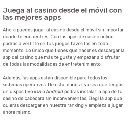
Juega al casino desde el móvil con
las mejores apps
Ahora puedes jugar al casino desde el móvil sin importar
donde te encuentres. Con las apps de casino online
podrás divertirte en tus juegos favoritos en todo
momento. Lo único que tienes que hacer es descargar la
app del casino que más te guste y empezar a disfrutar
de todas las modalidades de entretenimiento.
Además, las apps están disponible para todos los
sistemas operativos. De esta manera, ya sea que tengas
un dispositivo
iOS
o
Android
podrás instalar la app de tu
casino de cabecera sin inconvenientes. Elegí la app que
quieras descargar en nuestra ranking y empieza a jugar
ahora mismo.