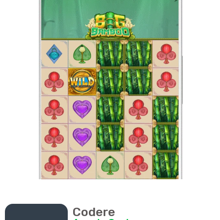
Codere