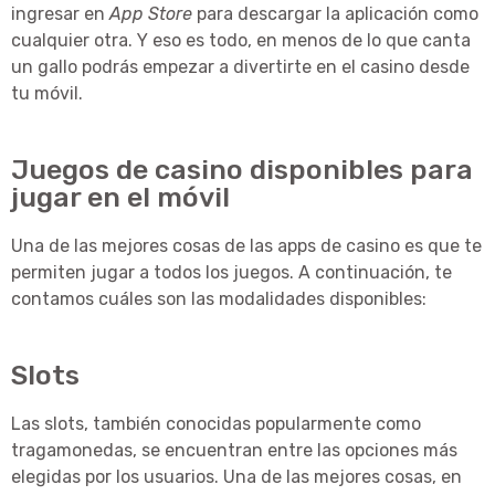
ingresar en
App Store
para descargar la aplicación como
cualquier otra. Y eso es todo, en menos de lo que canta
un gallo podrás empezar a divertirte en el casino desde
tu móvil.
Juegos de casino disponibles para
jugar en el móvil
Una de las mejores cosas de las apps de casino es que te
permiten jugar a todos los juegos. A continuación, te
contamos cuáles son las modalidades disponibles:
Slots
Las slots, también conocidas popularmente como
tragamonedas, se encuentran entre las opciones más
elegidas por los usuarios. Una de las mejores cosas, en