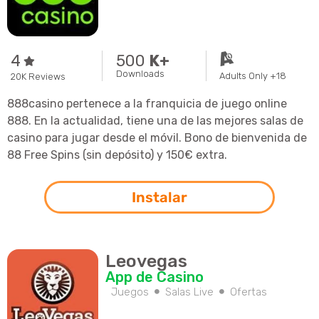
4
500
K+
Downloads
Adults Only +18
20K Reviews
888casino pertenece a la franquicia de juego online
888. En la actualidad, tiene una de las mejores salas de
casino para jugar desde el móvil. Bono de bienvenida de
88 Free Spins (sin depósito) y 150€ extra.
Instalar
Leovegas
App de Casino
Juegos
Salas Live
Ofertas