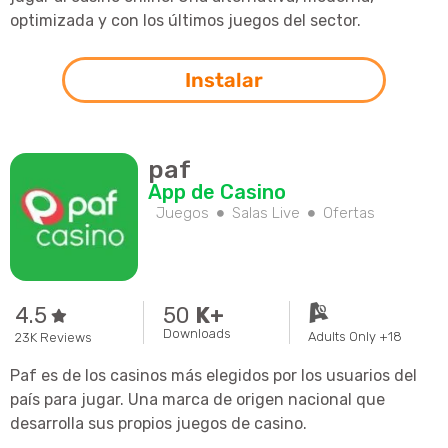
optimizada y con los últimos juegos del sector.
Instalar
paf
App de Casino
Juegos
Salas Live
Ofertas
4.5
50
K+
Downloads
Adults Only +18
23K Reviews
Paf es de los casinos más elegidos por los usuarios del
país para jugar. Una marca de origen nacional que
desarrolla sus propios juegos de casino.