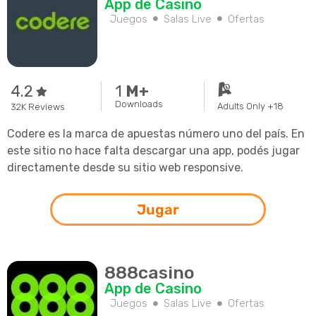
App de Casino
Juegos
Salas Live
Ofertas
4.2
1
M+
Downloads
Adults Only +18
32K Reviews
Codere es la marca de apuestas número uno del país. En
este sitio no hace falta descargar una app, podés jugar
directamente desde su sitio web responsive.
Jugar
888casino
App de Casino
Juegos
Salas Live
Ofertas