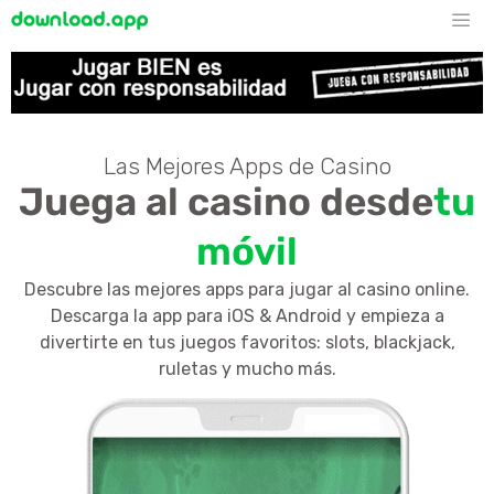
Las Mejores Apps de Casino
Juega al casino desde
tu
móvil
Descubre las mejores apps para jugar al casino online.
Descarga la app para iOS & Android y empieza a
divertirte en tus juegos favoritos: slots, blackjack,
ruletas y mucho más.