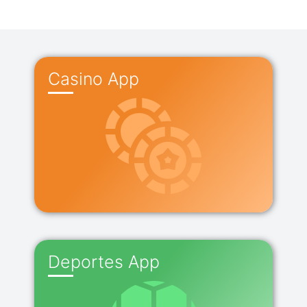
Casino App
Deportes App