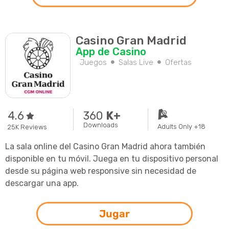
Casino Gran Madrid
App de Casino
Juegos
Salas Live
Ofertas
4.6
360
K+
Downloads
Adults Only +18
25K Reviews
La sala online del Casino Gran Madrid ahora también
disponible en tu móvil. Juega en tu dispositivo personal
desde su página web responsive sin necesidad de
descargar una app.
Jugar