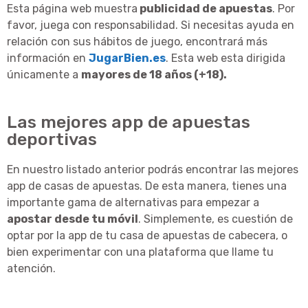
Esta página web muestra
publicidad de apuestas
. Por
favor, juega con responsabilidad. Si necesitas ayuda en
relación con sus hábitos de juego, encontrará más
información en
JugarBien.es
. Esta web esta dirigida
únicamente a
mayores de 18 años (+18).
Las mejores app de apuestas
deportivas
En nuestro listado anterior podrás encontrar las mejores
app de casas de apuestas. De esta manera, tienes una
importante gama de alternativas para empezar a
apostar desde tu móvil
. Simplemente, es cuestión de
optar por la app de tu casa de apuestas de cabecera, o
bien experimentar con una plataforma que llame tu
atención.