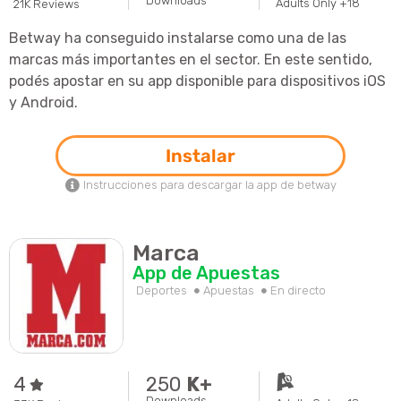
Downloads
Adults Only +18
21K Reviews
Betway ha conseguido instalarse como una de las
marcas más importantes en el sector. En este sentido,
podés apostar en su app disponible para dispositivos iOS
y Android.
Instalar
Instrucciones para descargar la app de betway
Marca
App de Apuestas
Deportes
Apuestas
En directo
4
250
K+
Downloads