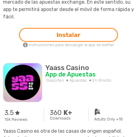
mercado de las apuestas exchange. En este sentido, su
app te permitirá apostar desde el móvil de forma rápida y
fácil.
Instalar
Instrucciones para descargar la app de betfair
Yaass Casino
App de Apuestas
Deportes
Apuestas
En directo
3.5
360
K+
Downloads
Adults Only +18
15K Reviews
Yaass Casino es otra de las casas de origen español.