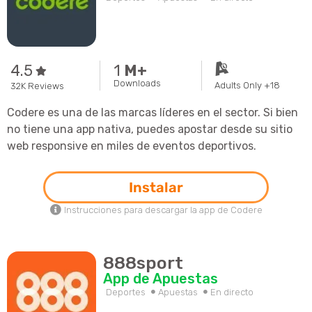
4.5
1
M+
Downloads
Adults Only +18
32K Reviews
Codere es una de las marcas líderes en el sector. Si bien
no tiene una app nativa, puedes apostar desde su sitio
web responsive en miles de eventos deportivos.
Instalar
Instrucciones para descargar la app de Codere
888sport
App de Apuestas
Deportes
Apuestas
En directo