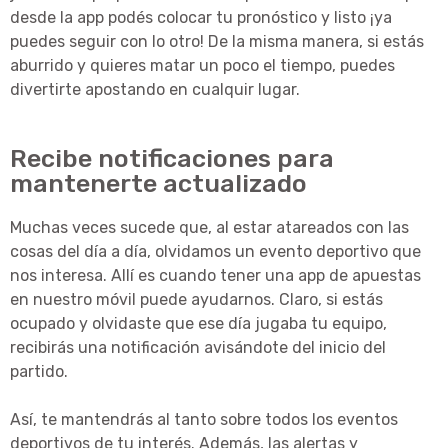
desde la app podés colocar tu pronóstico y listo ¡ya
puedes seguir con lo otro! De la misma manera, si estás
aburrido y quieres matar un poco el tiempo, puedes
divertirte apostando en cualquir lugar.
Recibe notificaciones para
mantenerte actualizado
Muchas veces sucede que, al estar atareados con las
cosas del día a día, olvidamos un evento deportivo que
nos interesa. Allí es cuando tener una app de apuestas
en nuestro móvil puede ayudarnos. Claro, si estás
ocupado y olvidaste que ese día jugaba tu equipo,
recibirás una notificación avisándote del inicio del
partido.
Así, te mantendrás al tanto sobre todos los eventos
deportivos de tu interés. Además, las alertas y