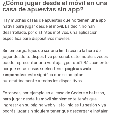
¿Cómo jugar desde el móvil en una
casa de apuestas sin app?
Hay muchas casas de apuestas que no tienen una app
nativa para jugar desde el móvil. Es decir, no han
desarrollado, por distintos motivos, una aplicación
específica para dispositivos móviles.
Sin embargo, lejos de ser una limitación a la hora de
jugar desde tu dispositivo personal, esto muchas veces
puede representar una ventaja, ¿por qué? Básicamente,
porque estas casas suelen tener
páginas web
responsive
, esto significa que se adaptan
automáticamente a todos los dispositivos.
Entonces, por ejemplo en el caso de Codere o betsson,
para jugar desde tu móvil simplemente tenés que
ingresar en su página web y listo. Inicias tu sesión y ya
podrás jugar sin siquiera tener que descargar e instalar