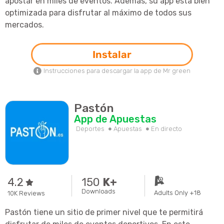
apostar en miles de eventos. Además, su app está bien
optimizada para disfrutar al máximo de todos sus
mercados.
Instalar
Instrucciones para descargar la app de Mr green
Pastón
App de Apuestas
Deportes
Apuestas
En directo
4.2
150
K+
Downloads
Adults Only +18
10K Reviews
Pastón tiene un sitio de primer nivel que te permitirá