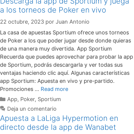
Descarga la app de Sportium y juega
a los torneos de Poker en vivo
22 octubre, 2023
por
Juan Antonio
La casa de apuestas Sportium ofrece unos torneos
de Poker a los que poder jugar desde donde quieras
de una manera muy divertida. App Sportium
Recuerda que puedes aprovechar para probar la app
de Sportium, podrás descargarla y ver todas sus
ventajas haciendo clic aquí. Algunas características
app Sportium: Apuesta en vivo y pre-partido.
Promociones …
Read more
App
,
Poker
,
Sportium
Deja un comentario
Apuesta a LaLiga Hypermotion en
directo desde la app de Wanabet