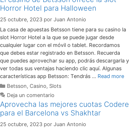
Horror Hotel para Halloween
25 octubre, 2023
por
Juan Antonio
La casa de apuestas Betsson tiene para su casino la
slot Horror Hotel a la que se puede jugar desde
cualquier lugar con el móvil o tablet. Recordamos
que debes estar registrado en Betsson. Recuerda
que puedes aprovechar su app, podrás descargarla y
ver todas sus ventajas haciendo clic aquí. Algunas
características app Betsson: Tendrás …
Read more
Betsson
,
Casino
,
Slots
Deja un comentario
Aprovecha las mejores cuotas Codere
para el Barcelona vs Shakhtar
25 octubre, 2023
por
Juan Antonio