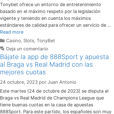
Tonybet ofrece un entorno de entretenimiento
basado en el máximo respeto por la legislación
vigente y teniendo en cuenta los máximos
estándares de calidad para ofrecer un servicio de …
Read more
Casino
,
Slots
,
TonyBet
Deja un comentario
Bájate la app de 888Sport y apuesta
al Braga vs Real Madrid con las
mejores cuotas
24 octubre, 2023
por
Juan Antonio
Este martes (24 de octubre de 2023) se disputa el
Braga vs Real Madrid de Champions League que
tiene buenas cuotas en la casa de apuestas
888Sport. Para este partido, los españoles son muy