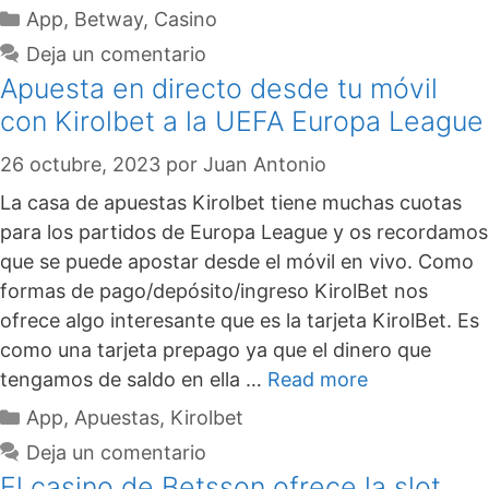
App
,
Betway
,
Casino
Deja un comentario
Apuesta en directo desde tu móvil
con Kirolbet a la UEFA Europa League
26 octubre, 2023
por
Juan Antonio
La casa de apuestas Kirolbet tiene muchas cuotas
para los partidos de Europa League y os recordamos
que se puede apostar desde el móvil en vivo. Como
formas de pago/depósito/ingreso KirolBet nos
ofrece algo interesante que es la tarjeta KirolBet. Es
como una tarjeta prepago ya que el dinero que
tengamos de saldo en ella …
Read more
App
,
Apuestas
,
Kirolbet
Deja un comentario
El casino de Betsson ofrece la slot