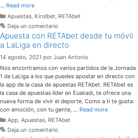
…
Read more
Apuestas
,
Kirolbet
,
RETAbet
Deja un comentario
Apuesta con RETAbet desde tu móvil
a LaLiga en directo
14 agosto, 2021
por
Juan Antonio
Nos encontramos con varios partidos de la Jornada
1 de LaLiga a los que puedes apostar en directo con
la app de la casa de apuestas RETAbet. RETAbet es
la casa de apuestas líder en Euskadi, te ofrece una
nueva forma de vivir el deporte. Como a ti te gusta:
con emoción, con tu gente, …
Read more
App
,
Apuestas
,
RETAbet
Deja un comentario