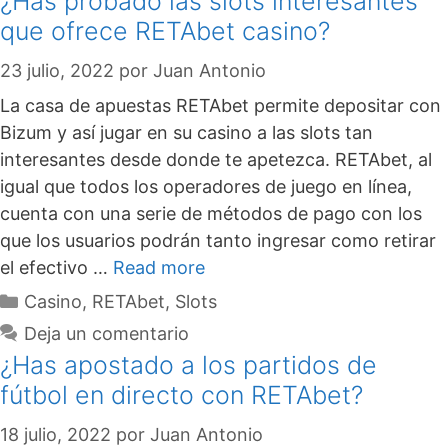
¿Has probado las slots interesantes
que ofrece RETAbet casino?
23 julio, 2022
por
Juan Antonio
La casa de apuestas RETAbet permite depositar con
Bizum y así jugar en su casino a las slots tan
interesantes desde donde te apetezca. RETAbet, al
igual que todos los operadores de juego en línea,
cuenta con una serie de métodos de pago con los
que los usuarios podrán tanto ingresar como retirar
el efectivo …
Read more
Casino
,
RETAbet
,
Slots
Deja un comentario
¿Has apostado a los partidos de
fútbol en directo con RETAbet?
18 julio, 2022
por
Juan Antonio