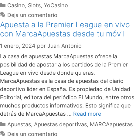
Casino
,
Slots
,
YoCasino
Deja un comentario
Apuesta a la Premier League en vivo
con MarcaApuestas desde tu móvil
1 enero, 2024
por
Juan Antonio
La casa de apuestas MarcaApuestas ofrece la
posibilidad de apostar a los partidos de la Premier
League en vivo desde donde quieras.
MarcaApuestas es la casa de apuestas del diario
deportivo líder en España. Es propiedad de Unidad
Editorial, editora del periódico El Mundo, entre otros
muchos productos informativos. Esto significa que
detrás de MarcaApuestas …
Read more
Apuestas
,
Apuestas deportivas
,
MARCAapuestas
Deja un comentario