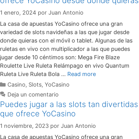
ofrece YoCasino desde donde quieras
1 enero, 2024
por
Juan Antonio
La casa de apuestas YoCasino ofrece una gran
variedad de slots navideñas a las que jugar desde
donde quieras con el móvil o tablet. Algunas de las
ruletas en vivo con multiplicador a las que puedes
jugar desde 10 céntimos son: Mega Fire Blaze
Roulette Live Ruleta Relámpago en vivo Quantum
Ruleta Live Ruleta Bola …
Read more
Casino
,
Slots
,
YoCasino
Deja un comentario
Puedes jugar a las slots tan divertidas
que ofrece YoCasino
1 noviembre, 2023
por
Juan Antonio
La casa de apuestas YoCasino ofrece una gran