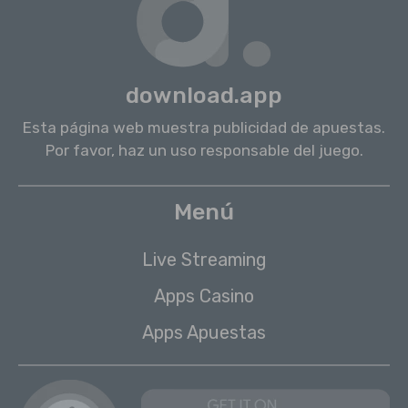
download.app
Esta página web muestra publicidad de apuestas.
Por favor, haz un uso responsable del juego.
Menú
Live Streaming
Apps Casino
Apps Apuestas