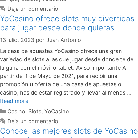
Deja un comentario
YoCasino ofrece slots muy divertidas
para jugar desde donde quieras
13 julio, 2023
por
Juan Antonio
La casa de apuestas YoCasino ofrece una gran
variedad de slots a las que jugar desde donde te de
la gana con el móvil o tablet. Aviso importante A
partir del 1 de Mayo de 2021, para recibir una
promoción u oferta de una casa de apuestas o
casino, has de estar registrado y llevar al menos …
Read more
Casino
,
Slots
,
YoCasino
Deja un comentario
Conoce las mejores slots de YoCasino