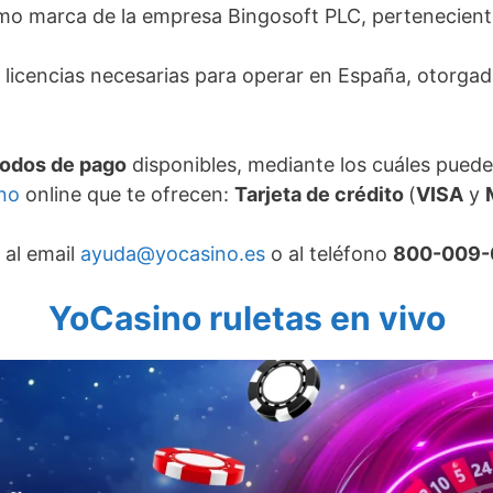
omo marca de la empresa Bingosoft PLC, pertenecien
 licencias necesarias para operar en España, otorgad
odos de pago
disponibles, mediante los cuáles puede
ino
online que te ofrecen:
Tarjeta de crédito
(
VISA
y
 al email
ayuda@yocasino.es
o al teléfono
800-009-
YoCasino ruletas en vivo