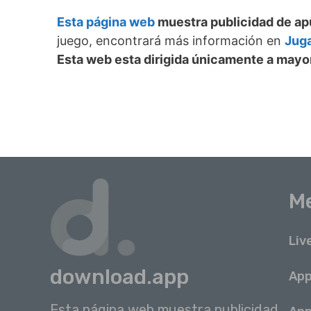
Esta página web
muestra publicidad de ap
juego, encontrará más información en
Juga
Esta web esta dirigida únicamente a mayor
M
Liv
download.app
App
Esta página web muestra publicidad