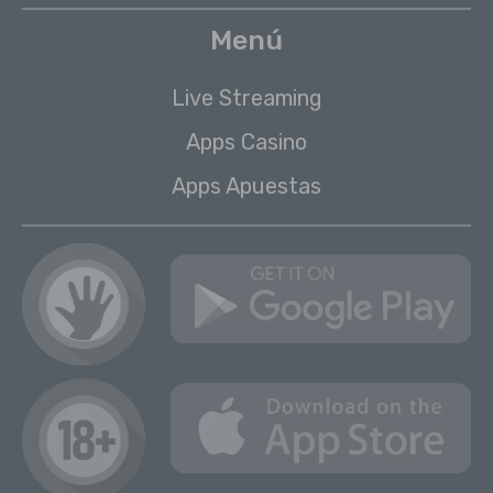
Menú
Live Streaming
Apps Casino
Apps Apuestas