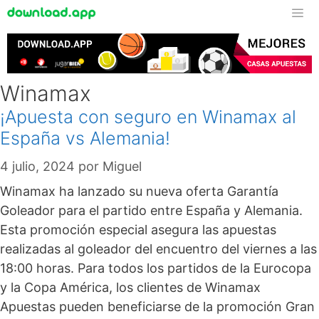
Winamax
¡Apuesta con seguro en Winamax al
España vs Alemania!
4 julio, 2024
por
Miguel
Winamax ha lanzado su nueva oferta Garantía
Goleador para el partido entre España y Alemania.
Esta promoción especial asegura las apuestas
realizadas al goleador del encuentro del viernes a las
18:00 horas. Para todos los partidos de la Eurocopa
y la Copa América, los clientes de Winamax
Apuestas pueden beneficiarse de la promoción Gran