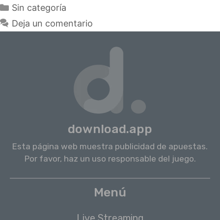
Sin categoría
Deja un comentario
download.app
Esta página web muestra publicidad de apuestas.
Por favor, haz un uso responsable del juego.
Menú
Live Streaming