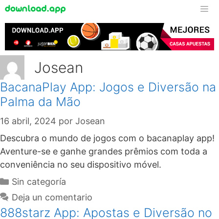
Josean
BacanaPlay App: Jogos e Diversão na
Palma da Mão
16 abril, 2024
por
Josean
Descubra o mundo de jogos com o bacanaplay app!
Aventure-se e ganhe grandes prêmios com toda a
conveniência no seu dispositivo móvel.
Sin categoría
Deja un comentario
888starz App: Apostas e Diversão no