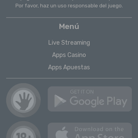
Por favor, haz un uso responsable del juego.
Menú
Live Streaming
Apps Casino
Apps Apuestas