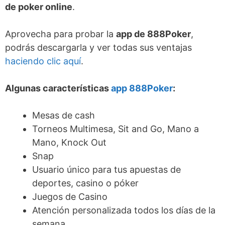
de poker online
.
Aprovecha para probar la
app de 888Poker
,
podrás descargarla y ver todas sus ventajas
haciendo clic aquí
.
Algunas características
app 888Poker
:
Mesas de cash
Torneos Multimesa, Sit and Go, Mano a
Mano, Knock Out
Snap
Usuario único para tus apuestas de
deportes, casino o póker
Juegos de Casino
Atención personalizada todos los días de la
semana