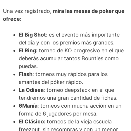
Una vez registrado,
mira las mesas de poker que
ofrece:
El Big Shot:
es el evento más importante
del día y con los premios más grandes.
El Ring:
torneo de KO progresivo en el que
deberás acumular tantos Bounties como
puedas.
Flash
: torneos muy rápidos para los
amantes del póker rápido.
La Odisea
: torneo deepstack en el que
tendremos una gran cantidad de fichas.
6Manía
: torneos con mucha acción en un
forma de 6 jugadores por mesa.
El Clásico:
torneos de la vieja escuela
freezout, sin recompras y con un menor