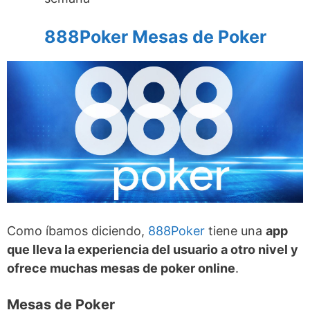
888Poker Mesas de Poker
Como íbamos diciendo,
888Poker
tiene una
app
que lleva la experiencia del usuario a otro nivel y
ofrece muchas mesas de poker online
.
Mesas de Poker