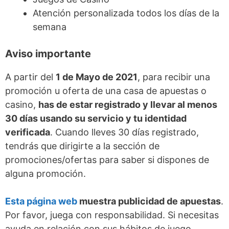
Atención personalizada todos los días de la
semana
Aviso importante
A partir del
1 de Mayo de 2021
, para recibir una
promoción u oferta de una casa de apuestas o
casino,
has de estar registrado y llevar al menos
30 días usando su servicio y tu identidad
verificada
. Cuando lleves 30 días registrado,
tendrás que dirigirte a la sección de
promociones/ofertas para saber si dispones de
alguna promoción.
Esta página web
muestra publicidad de apuestas
.
Por favor, juega con responsabilidad. Si necesitas
ayuda en relación con sus hábitos de juego,