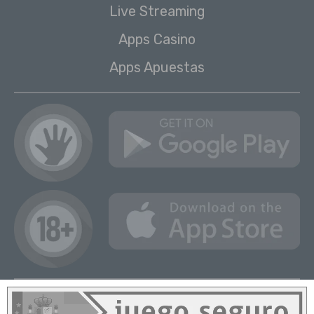
Live Streaming
Apps Casino
Apps Apuestas