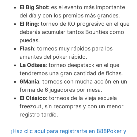
El Big Shot:
es el evento más importante
del día y con los premios más grandes.
El Ring:
torneo de KO progresivo en el que
deberás acumular tantos Bounties como
puedas.
Flash
: torneos muy rápidos para los
amantes del póker rápido.
La Odisea
: torneo deepstack en el que
tendremos una gran cantidad de fichas.
6Manía
: torneos con mucha acción en un
forma de 6 jugadores por mesa.
El Clásico:
torneos de la vieja escuela
freezout, sin recompras y con un menor
registro tardío.
¡Haz clic aquí para registrarte en 888Poker y