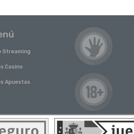
enú
e Streaming
s Casino
s Apuestas