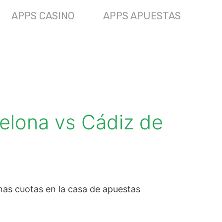
APPS CASINO
APPS APUESTAS
celona vs Cádiz de
nas cuotas en la casa de apuestas