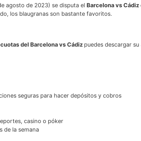
e agosto de 2023) se disputa el
Barcelona vs Cádiz
ido, los blaugranas son bastante favoritos.
s
cuotas del Barcelona vs Cádiz
puedes descargar su
cciones seguras para hacer depósitos y cobros
deportes, casino o póker
as de la semana