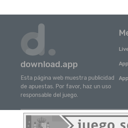
M
Liv
download.app
App
Esta página web muestra publicidad
App
de apuestas. Por favor, haz un uso
responsable del juego.