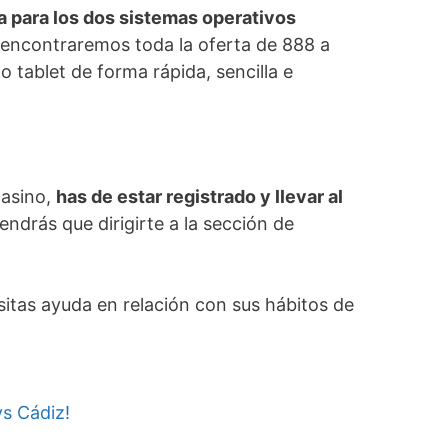
a para los dos sistemas operativos
d encontraremos toda la oferta de 888 a
 tablet de forma rápida, sencilla e
casino,
has de estar registrado y llevar al
endrás que dirigirte a la sección de
esitas ayuda en relación con sus hábitos de
s Cádiz!