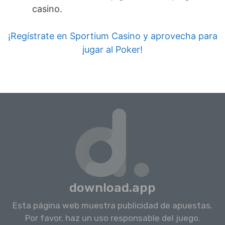
casino.
¡Regístrate en Sportium Casino y aprovecha para
jugar al Poker!
download.app
Esta página web muestra publicidad de apuestas.
Por favor, haz un uso responsable del juego.