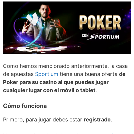
Como hemos mencionado anteriormente, l
a casa
de apuestas
Sportium
tiene una buena oferta
de
Poker para su casino al que puedes jugar
cualquier lugar con el móvil o tablet
.
Cómo funciona
Primero, para jugar debes estar
registrado
.