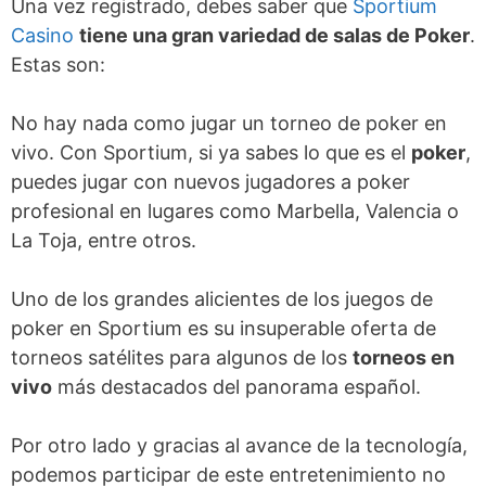
Una vez registrado, debes saber que
Sportium
Casino
tiene una gran variedad de salas de Poker
.
Estas son:
No hay nada como jugar un torneo de poker en
vivo. Con Sportium, si ya sabes lo que es el
poker
,
puedes jugar con nuevos jugadores a poker
profesional en lugares como Marbella, Valencia o
La Toja, entre otros.
Uno de los grandes alicientes de los juegos de
poker en Sportium es su insuperable oferta de
torneos satélites para algunos de los
torneos en
vivo
más destacados del panorama español.
Por otro lado y gracias al avance de la tecnología,
podemos participar de este entretenimiento no