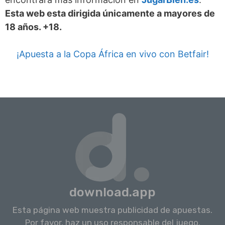
Esta web esta dirigida únicamente a mayores de
18 años. +18.
¡Apuesta a la Copa África en vivo con Betfair!
download.app
Esta página web muestra publicidad de apuestas.
Por favor, haz un uso responsable del juego.