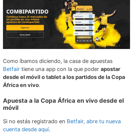
Como íbamos diciendo, la casa de apuestas
Betfair
tiene una app con la que poder
apostar
desde el móvil o tablet a los partidos de la Copa
África en vivo
.
Apuesta a la Copa África en vivo desde el
móvil
Si no estás registrado en
Betfair, abre tu nueva
cuenta desde aquí
.