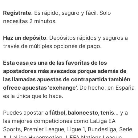
Regístrate
. Es rápido, seguro y fácil. Solo
necesitas 2 minutos.
Haz un depósito
. Depósitos rápidos y seguros a
través de múltiples opciones de pago.
Esta casa es una de las favoritas de los
apostadores más avezados porque además de
las llamadas apuestas de contrapartida también
ofrece apuestas ‘exchange’.
De hecho, en España
es la única que lo hace.
Puedes apostar a
fútbol, baloncesto, tenis
… y a
las mejores competiciones como LaLiga EA
Sports, Premier League, Ligue 1, Bundesliga, Serie
A, LaLiga Hypermotion, UEFA Nations League,