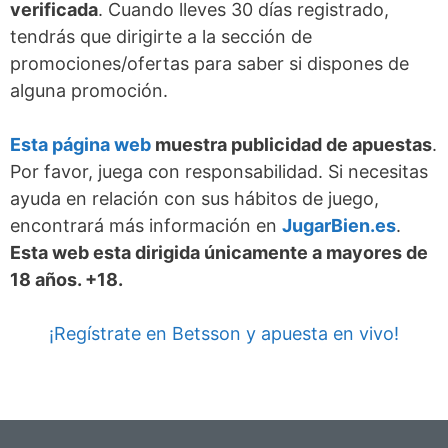
verificada
. Cuando lleves 30 días registrado,
tendrás que dirigirte a la sección de
promociones/ofertas para saber si dispones de
alguna promoción.
Esta página web
muestra publicidad de apuestas
.
Por favor, juega con responsabilidad. Si necesitas
ayuda en relación con sus hábitos de juego,
encontrará más información en
JugarBien.es
.
Esta web esta dirigida únicamente a mayores de
18 años. +18.
¡Regístrate en Betsson y apuesta en vivo!