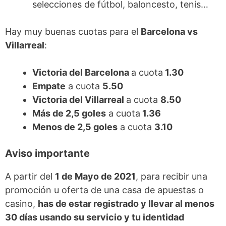
selecciones de fútbol, baloncesto, tenis…
Hay muy buenas cuotas para el
Barcelona vs
Villarreal
:
Victoria del Barcelona
a cuota
1.30
Empate
a cuota
5.50
Victoria del Villarreal
a cuota
8.50
Más de 2,5 goles
a cuota
1.36
Menos de 2,5 goles
a cuota
3.10
Aviso importante
A partir del
1 de Mayo de 2021
, para recibir una
promoción u oferta de una casa de apuestas o
casino,
has de estar registrado y llevar al menos
30 días usando su servicio y tu identidad