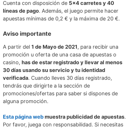
Cuenta con disposición de
5×4 carretes y 40
líneas de pago
. Además, el juego permite hacer
apuestas mínimas de 0,2 € y la máxima de 20 €.
Aviso importante
A partir del
1 de Mayo de 2021
, para recibir una
promoción u oferta de una casa de apuestas o
casino,
has de estar registrado y llevar al menos
30 días usando su servicio y tu identidad
verificada
. Cuando lleves 30 días registrado,
tendrás que dirigirte a la sección de
promociones/ofertas para saber si dispones de
alguna promoción.
Esta página web
muestra publicidad de apuestas
.
Por favor, juega con responsabilidad. Si necesitas