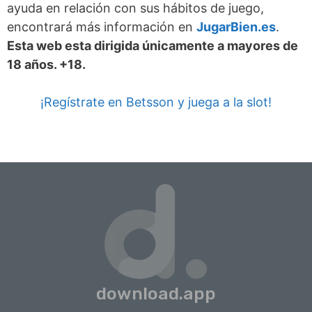
ayuda en relación con sus hábitos de juego,
encontrará más información en
JugarBien.es
.
Esta web esta dirigida únicamente a mayores de
18 años. +18.
¡Regístrate en Betsson y juega a la slot!
download.app