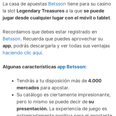
La casa de apuestas
Betsson
tiene para su casino
la slot
Legendary Treasures
a la que
se puede
jugar desde cualquier lugar con el móvil o tablet
.
Recordamos que debes estar registrado en
Betsson
. Recuerda que puedes aprovechar su
app
, podrás descargarla y ver todas sus ventajas
haciendo clic aquí
.
Algunas características
app Betsson
:
Tendrás a tu disposición más de
4.000
mercados
para apostar.
Su catálogo es ciertamente impresionante,
pero lo mismo se puede decir de
su
presentación.
La experiencia de juego es
extremadamente positiva para el apostante