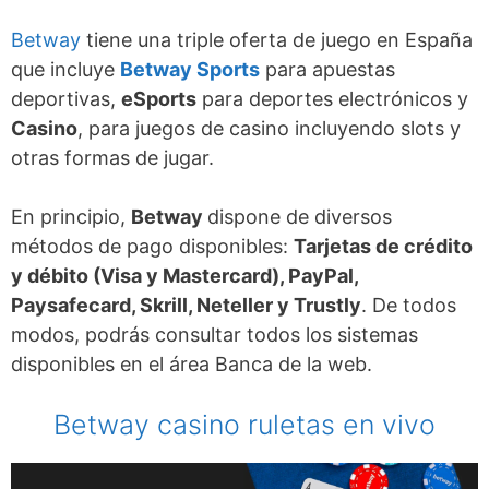
Betway
tiene una triple oferta de juego en España
que incluye
Betway Sports
para apuestas
deportivas,
eSports
para deportes electrónicos y
Casino
, para juegos de casino incluyendo slots y
otras formas de jugar.
En principio,
Betway
dispone de diversos
métodos de pago disponibles:
Tarjetas de crédito
y débito (Visa y Mastercard), PayPal,
Paysafecard, Skrill, Neteller y Trustly
. De todos
modos, podrás consultar todos los sistemas
disponibles en el área Banca de la web.
Betway casino ruletas en vivo