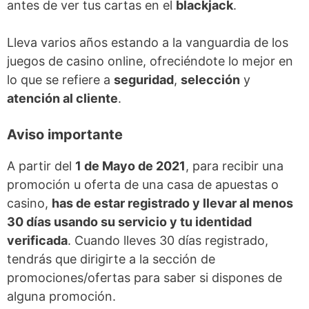
antes de ver tus cartas en el
blackjack
.
Lleva varios años estando a la vanguardia de los
juegos de casino online, ofreciéndote lo mejor en
lo que se refiere a
seguridad
,
selección
y
atención al cliente
.
Aviso importante
A partir del
1 de Mayo de 2021
, para recibir una
promoción u oferta de una casa de apuestas o
casino,
has de estar registrado y llevar al menos
30 días usando su servicio y tu identidad
verificada
. Cuando lleves 30 días registrado,
tendrás que dirigirte a la sección de
promociones/ofertas para saber si dispones de
alguna promoción.