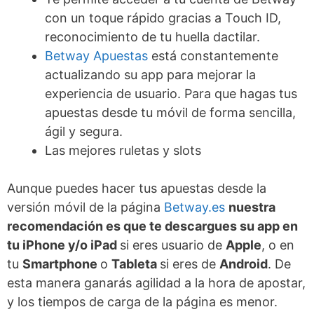
con un toque rápido gracias a Touch ID,
reconocimiento de tu huella dactilar.
Betway Apuestas
está constantemente
actualizando su app para mejorar la
experiencia de usuario. Para que hagas tus
apuestas desde tu móvil de forma sencilla,
ágil y segura.
Las mejores ruletas y slots
Aunque puedes hacer tus apuestas desde la
versión móvil de la página
Betway.es
nuestra
recomendación es que te descargues su app en
tu iPhone y/o iPad
si eres usuario de
Apple
, o en
tu
Smartphone
o
Tableta
si eres de
Android
. De
esta manera ganarás agilidad a la hora de apostar,
y los tiempos de carga de la página es menor.