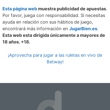
Esta página web
muestra publicidad de apuestas
.
Por favor, juega con responsabilidad. Si necesitas
ayuda en relación con sus hábitos de juego,
encontrará más información en
JugarBien.es
.
Esta web esta dirigida únicamente a mayores de
18 años. +18.
¡Aprovecha para jugar a las ruletas en vivo de
Betway!