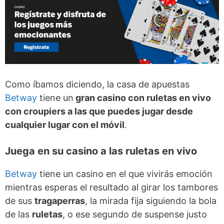
Como íbamos diciendo,
la casa de apuestas
Betway
tiene un
gran casino con ruletas en vivo
con croupiers a las que puedes jugar desde
cualquier lugar con el móvil
.
Juega en su casino a las ruletas en vivo
Betway
tiene un casino en el que vivirás emoción
mientras esperas el resultado al girar los tambores
de sus
tragaperras
, la mirada fija siguiendo la bola
de las
ruletas
, o ese segundo de suspense justo