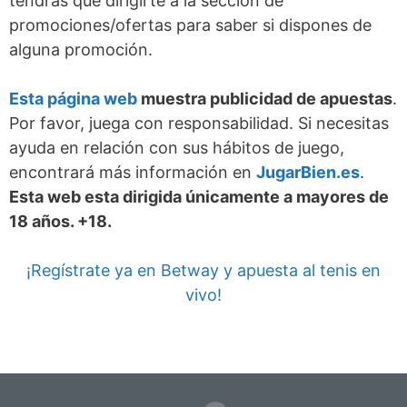
tendrás que dirigirte a la sección de
promociones/ofertas para saber si dispones de
alguna promoción.
Esta página web
muestra publicidad de apuestas
.
Por favor, juega con responsabilidad. Si necesitas
ayuda en relación con sus hábitos de juego,
encontrará más información en
JugarBien.es
.
Esta web esta dirigida únicamente a mayores de
18 años. +18.
¡Regístrate ya en Betway y apuesta al tenis en
vivo!