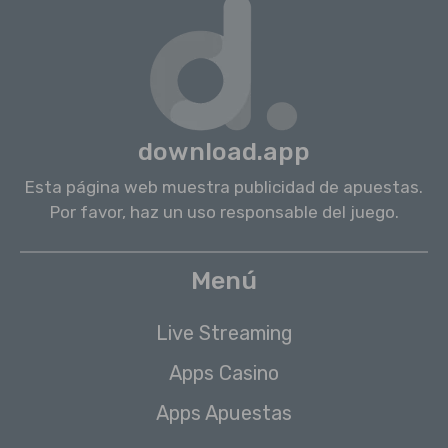
download.app
Esta página web muestra publicidad de apuestas.
Por favor, haz un uso responsable del juego.
Menú
Live Streaming
Apps Casino
Apps Apuestas