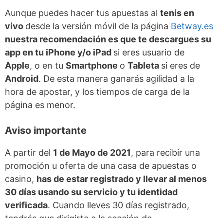
Aunque puedes hacer tus apuestas al
tenis en
vivo
desde la versión móvil de la página
Betway.es
nuestra recomendación es que te descargues su
app en tu iPhone y/o iPad
si eres usuario de
Apple
, o en tu
Smartphone
o
Tableta
si eres de
Android
. De esta manera ganarás agilidad a la
hora de apostar, y los tiempos de carga de la
página es menor.
Aviso importante
A partir del
1 de Mayo de 2021
, para recibir una
promoción u oferta de una casa de apuestas o
casino,
has de estar registrado y llevar al menos
30 días usando su servicio y tu identidad
verificada
. Cuando lleves 30 días registrado,