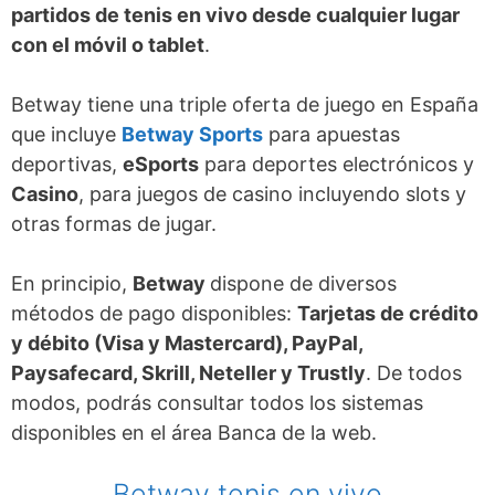
partidos de tenis en vivo desde cualquier lugar
con el móvil o tablet
.
Betway tiene una triple oferta de juego en España
que incluye
Betway Sports
para apuestas
deportivas,
eSports
para deportes electrónicos y
Casino
, para juegos de casino incluyendo slots y
otras formas de jugar.
En principio,
Betway
dispone de diversos
métodos de pago disponibles:
Tarjetas de crédito
y débito (Visa y Mastercard), PayPal,
Paysafecard, Skrill, Neteller y Trustly
. De todos
modos, podrás consultar todos los sistemas
disponibles en el área Banca de la web.
Betway tenis en vivo