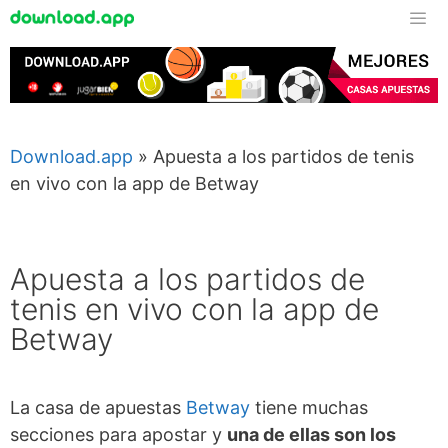
Download.app
»
Apuesta a los partidos de tenis
en vivo con la app de Betway
Apuesta a los partidos de
tenis en vivo con la app de
Betway
La casa de apuestas
Betway
tiene muchas
secciones para apostar y
una de ellas son los