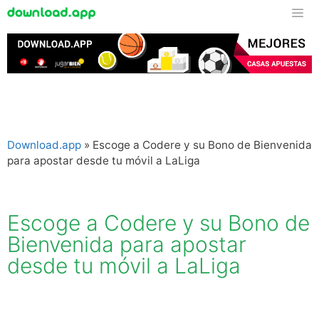
Download.app
»
Escoge a Codere y su Bono de Bienvenida
para apostar desde tu móvil a LaLiga
Escoge a Codere y su Bono de
Bienvenida para apostar
desde tu móvil a LaLiga