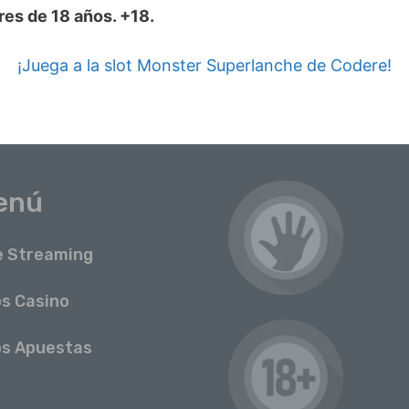
es de 18 años. +18.
¡Juega a la slot Monster Superlanche de Codere!
enú
e Streaming
s Casino
s Apuestas