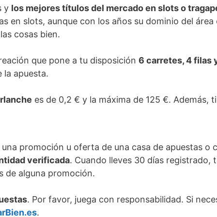
s y
los mejores títulos del mercado en slots o tragap
s en slots, aunque con los años su dominio del área
las cosas bien.
reación que pone a tu disposición
6 carretes, 4 filas
 la apuesta.
rlanche
es de 0,2 € y la máxima de 125 €. Además, t
ir una promoción u oferta de una casa de apuestas o 
ntidad verificada
. Cuando lleves 30 días registrado, t
s de alguna promoción.
uestas
. Por favor, juega con responsabilidad. Si nec
rBien.es
.