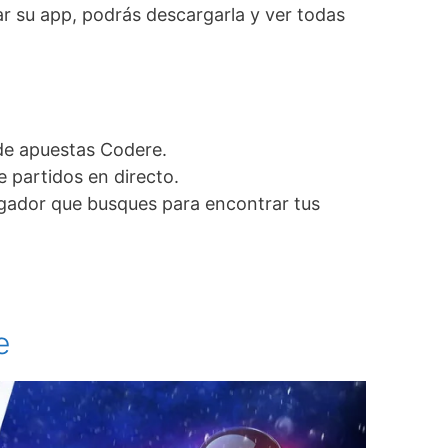
ar su app, podrás descargarla y ver todas
 de apuestas Codere.
 partidos en directo.
jugador que busques para encontrar tus
e