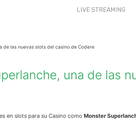
LIVE STREAMING
 de las nuevas slots del casino de Codere
erlanche, una de las nu
es en slots para su Casino como
Monster Superlanche