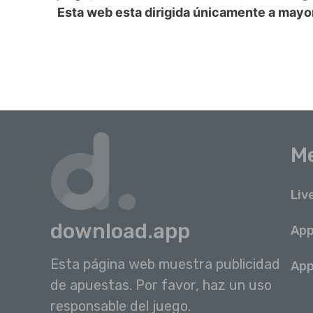
Esta web esta dirigida únicamente a mayor
M
Liv
download.app
App
Esta página web muestra publicidad
App
de apuestas. Por favor, haz un uso
responsable del juego.