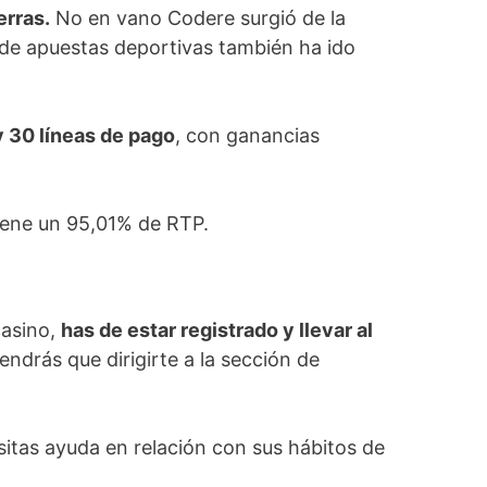
erras.
No en vano Codere surgió de la
 de apuestas deportivas también ha ido
 y 30 líneas de pago
, con ganancias
iene un 95,01% de RTP.
casino,
has de estar registrado y llevar al
endrás que dirigirte a la sección de
esitas ayuda en relación con sus hábitos de