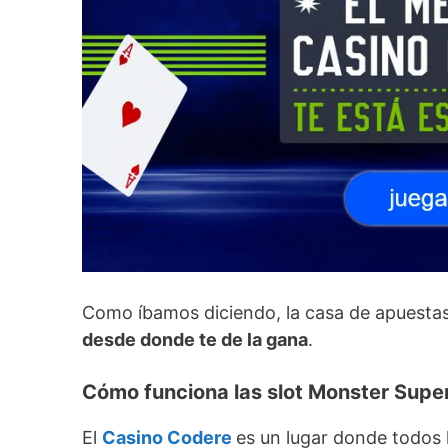
Como íbamos diciendo, la casa de apuesta
desde donde te de la gana
.
Cómo funciona las slot Monster Supe
El
Casino Codere
es un lugar donde todos l