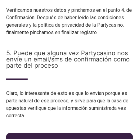
Verificamos nuestros datos y pinchamos en el punto 4. de
Confirmación. Después de haber leído las condiciones
generales y la política de privacidad de la Partycasino,
finalmente pinchamos en finalizar registro
5. Puede que alguna vez Partycasino nos
envíe un email/sms de confirmación como
parte del proceso
Claro, lo interesante de esto es que lo envían porque es
parte natural de ese proceso, y sirve para que la casa de
apuestas verifique que la información suministrada ves
correcta.