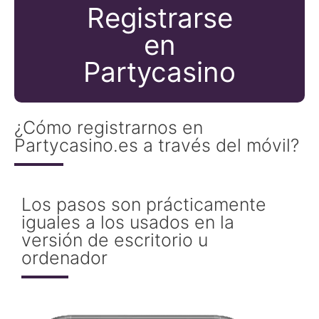
Registrarse
en
Partycasino
¿Cómo registrarnos en
Partycasino.es a través del móvil?
Los pasos son prácticamente
iguales a los usados en la
versión de escritorio u
ordenador