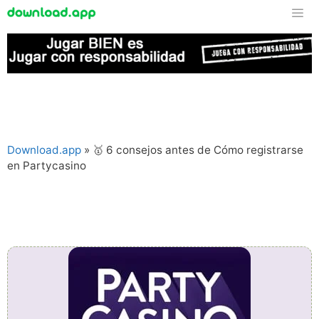
Download.app
»
🥇 6 consejos antes de Cómo registrarse
en Partycasino