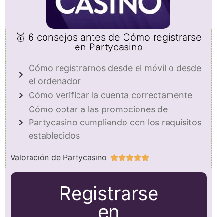
🥇 6 consejos antes de Cómo registrarse
en Partycasino
Cómo registrarnos desde el móvil o desde
el ordenador
Cómo verificar la cuenta correctamente
Cómo optar a las promociones de
Partycasino cumpliendo con los requisitos
establecidos
Valoración de Partycasino





Registrarse
en