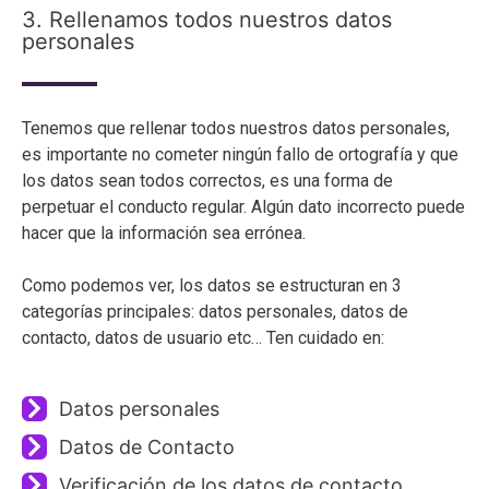
3. Rellenamos todos nuestros datos
personales
Tenemos que rellenar todos nuestros datos personales,
es importante no cometer ningún fallo de ortografía y que
los datos sean todos correctos, es una forma de
perpetuar el conducto regular. Algún dato incorrecto puede
hacer que la información sea errónea.
Como podemos ver, los datos se estructuran en 3
categorías principales: datos personales, datos de
contacto, datos de usuario etc… Ten cuidado en:
Datos personales
Datos de Contacto
Verificación de los datos de contacto