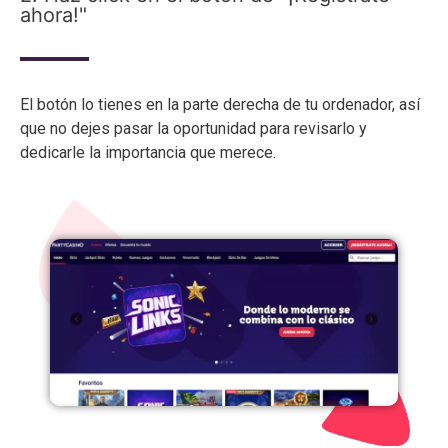
ahora!"
El botón lo tienes en la parte derecha de tu ordenador, así
que no dejes pasar la oportunidad para revisarlo y
dedicarle la importancia que merece.