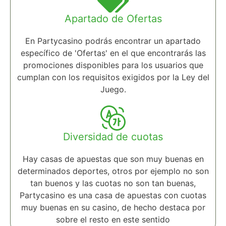
Apartado de Ofertas
En Partycasino podrás encontrar un apartado
específico de 'Ofertas' en el que encontrarás las
promociones disponibles para los usuarios que
cumplan con los requisitos exigidos por la Ley del
Juego.
Diversidad de cuotas
Hay casas de apuestas que son muy buenas en
determinados deportes, otros por ejemplo no son
tan buenos y las cuotas no son tan buenas,
Partycasino es una casa de apuestas con cuotas
muy buenas en su casino, de hecho destaca por
sobre el resto en este sentido